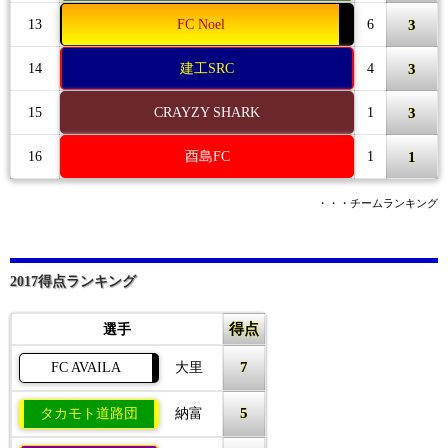
3
13
FC Noel
6
3
14
建工SRC
4
3
15
CRAYZY SHARK
1
1
16
酉島FC
1
・・・チームランキング
2017得点ランキング
得点
選手
7
FC AVAILA
大里
5
タカモト道路団
納富