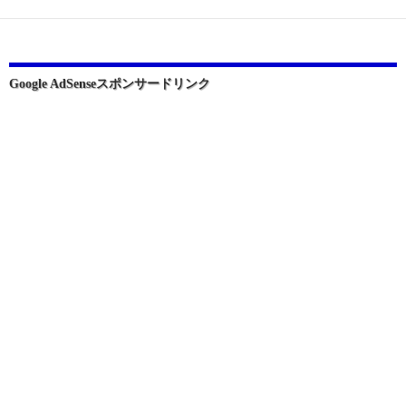
ー
シ
ョ
Google AdSenseスポンサードリンク
ン