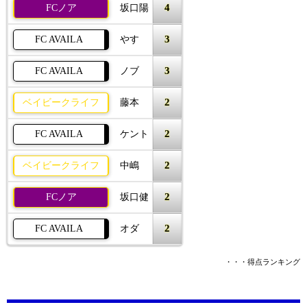
4
FCノア
坂口陽
3
FC AVAILA
やす
3
FC AVAILA
ノブ
2
ベイビークライフ
藤本
2
FC AVAILA
ケント
2
ベイビークライフ
中嶋
2
FCノア
坂口健
2
FC AVAILA
オダ
・・・得点ランキング