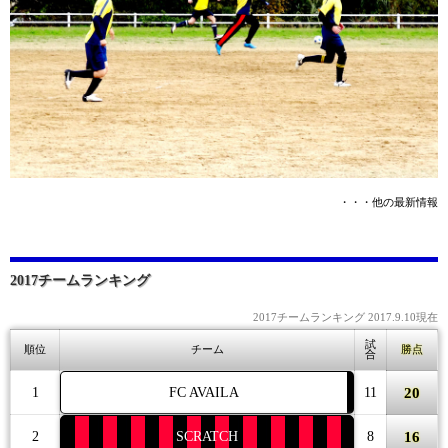
・・・他の最新情報
2017チームランキング
2017チームランキング 2017.9.10現在
試
順位
チーム
勝点
合
20
1
FC AVAILA
11
16
2
SCRATCH
8