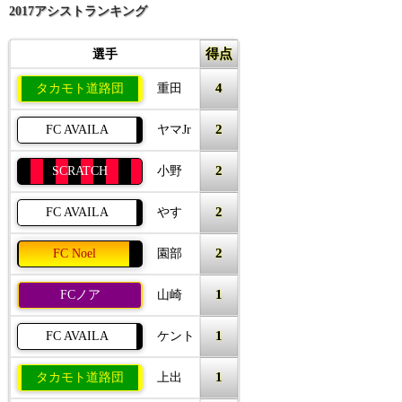
2017アシストランキング
得点
選手
4
タカモト道路団
重田
2
FC AVAILA
ヤマJr
2
SCRATCH
小野
2
FC AVAILA
やす
2
FC Noel
園部
1
FCノア
山崎
1
FC AVAILA
ケント
1
タカモト道路団
上出