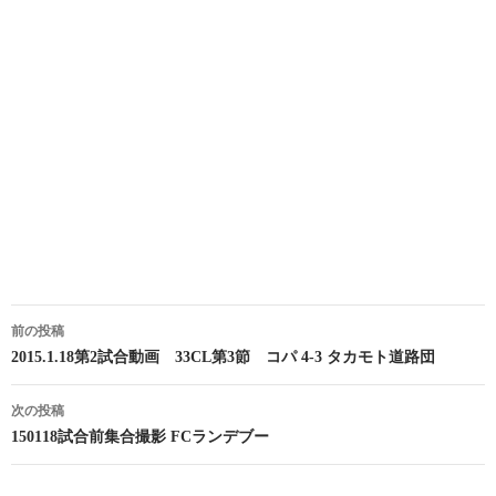
投
前の投稿
稿
2015.1.18第2試合動画 33CL第3節 コパ 4-3 タカモト道路団
ナ
次の投稿
ビ
150118試合前集合撮影 FCランデブー
ゲ