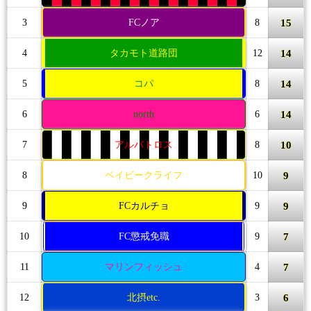
15
3
FCノア
8
14
4
タカモト道路団
12
14
5
コパ
8
14
6
north
6
10
7
アルバトロス
8
9
8
ベイビークライフ
10
9
9
FCカルチョ
9
7
10
FC懲戒免職
9
7
11
マリンフィッシュ
4
6
12
北摂etc.
3