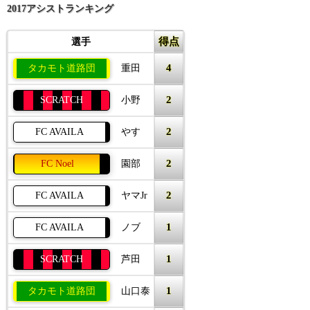
2017アシストランキング
得点
選手
4
タカモト道路団
重田
2
SCRATCH
小野
2
FC AVAILA
やす
2
FC Noel
園部
2
FC AVAILA
ヤマJr
1
FC AVAILA
ノブ
1
SCRATCH
芦田
1
タカモト道路団
山口泰