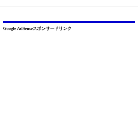
ー
シ
ョ
Google AdSenseスポンサードリンク
ン