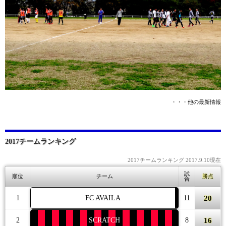
・・・他の最新情報
2017チームランキング
2017チームランキング 2017.9.10現在
試
順位
チーム
勝点
合
20
1
FC AVAILA
11
16
2
SCRATCH
8