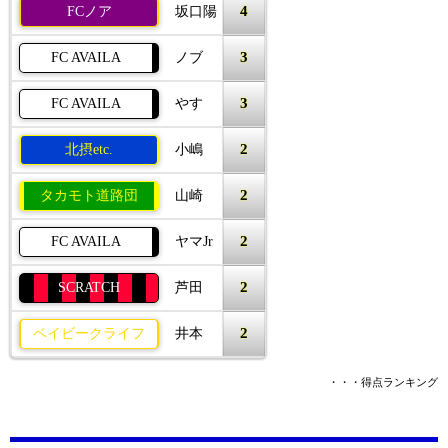
4
FCノア
坂口陽
3
FC AVAILA
ノブ
3
FC AVAILA
やす
2
北摂etc.
小嶋
2
タカモト道路団
山崎
2
FC AVAILA
ヤマJr
2
SCRATCH
芦田
2
ベイビークライフ
井本
・・・得点ランキング