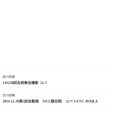
投
前の投稿
稿
141228試合前集合撮影 コパ
ナ
次の投稿
ビ
2014.12.28第2試合動画 31CL順位戦 コパ 3-0 FC AVAILA
ゲ