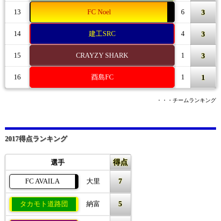
3
13
FC Noel
6
3
14
建工SRC
4
3
15
CRAYZY SHARK
1
1
16
酉島FC
1
・・・チームランキング
2017得点ランキング
得点
選手
7
FC AVAILA
大里
5
タカモト道路団
納富