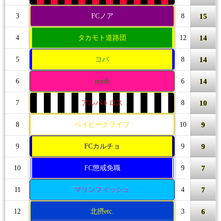
15
3
FCノア
8
14
4
タカモト道路団
12
14
5
コパ
8
14
6
north
6
10
7
アルバトロス
8
9
8
ベイビークライフ
10
9
9
FCカルチョ
9
7
10
FC懲戒免職
9
7
11
マリンフィッシュ
4
6
12
北摂etc.
3