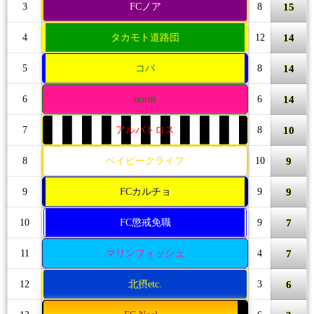
15
3
FCノア
8
14
4
タカモト道路団
12
14
5
コパ
8
14
6
north
6
10
7
アルバトロス
8
9
8
ベイビークライフ
10
9
9
FCカルチョ
9
7
10
FC懲戒免職
9
7
11
マリンフィッシュ
4
6
12
北摂etc.
3