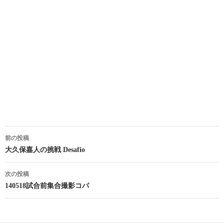
投
前の投稿
稿
大久保嘉人の挑戦 Desafio
ナ
次の投稿
ビ
140518試合前集合撮影コパ
ゲ
ー