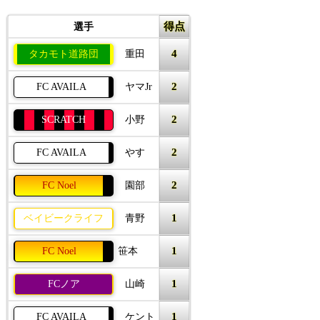
得点
選手
4
タカモト道路団
重田
2
FC AVAILA
ヤマJr
2
SCRATCH
小野
2
FC AVAILA
やす
2
FC Noel
園部
1
ベイビークライフ
青野
1
FC Noel
笹本
1
FCノア
山崎
1
FC AVAILA
ケント