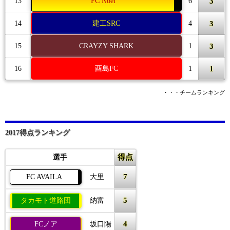
3
13
FC Noel
6
3
14
建工SRC
4
3
15
CRAYZY SHARK
1
1
16
酉島FC
1
・・・チームランキング
2017得点ランキング
得点
選手
7
FC AVAILA
大里
5
タカモト道路団
納富
4
FCノア
坂口陽