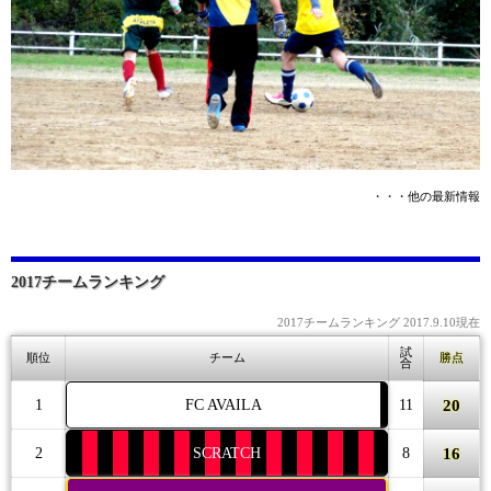
・・・他の最新情報
2017チームランキング
2017チームランキング 2017.9.10現在
試
順位
チーム
勝点
合
20
1
FC AVAILA
11
16
2
SCRATCH
8