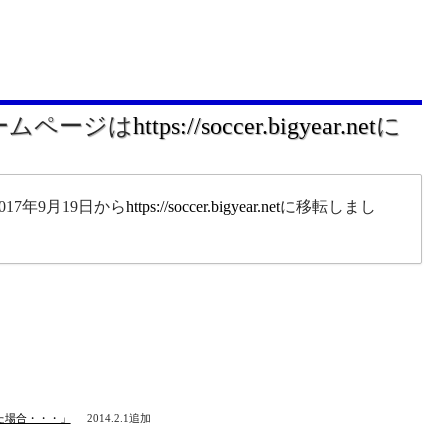
ホームページは
https://soccer.bigyear.net
に
17年9月19日から
https://soccer.bigyear.net
に移転しまし
。
た場合・・・」
2014.2.1追加