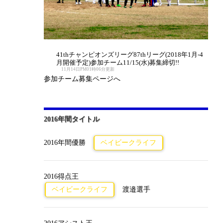
41thチャンピオンズリーグ87thリーグ(2018年1月-4
月開催予定)参加チーム11/15(水)募集締切!!
11月14日PM01時06分更新
参加チーム募集ページへ
2016年間タイトル
2016年間優勝
ベイビークライフ
2016得点王
ベイビークライフ
渡邉選手