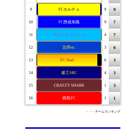
9
9
FCカルチョ
9
7
10
FC懲戒免職
9
7
11
マリンフィッシュ
4
6
12
北摂etc.
3
3
13
FC Noel
6
3
14
建工SRC
4
3
15
CRAYZY SHARK
1
1
16
酉島FC
1
・・・チームランキング