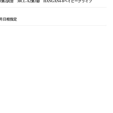
2.23第2試合 30CL-A2第3節 HANGAN4-0ベイビークライフ
年3月日程指定