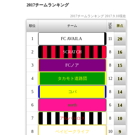
2017チームランキング
2017チームランキング 2017.9.10現在
試
順位
チーム
勝点
合
20
1
FC AVAILA
11
16
2
SCRATCH
8
15
3
FCノア
8
14
4
タカモト道路団
12
14
5
コパ
8
14
6
north
6
10
7
アルバトロス
8
9
8
ベイビークライフ
10