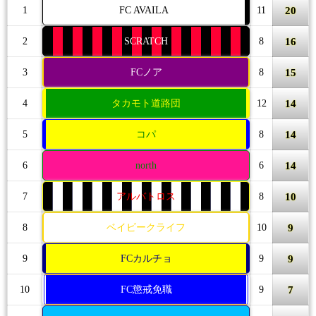
20
1
FC AVAILA
11
16
2
SCRATCH
8
15
3
FCノア
8
14
4
タカモト道路団
12
14
5
コパ
8
14
6
north
6
10
7
アルバトロス
8
9
8
ベイビークライフ
10
9
9
FCカルチョ
9
7
10
FC懲戒免職
9