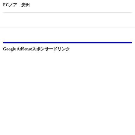
ビ
FCノア 安田
ゲ
ー
シ
ョ
Google AdSenseスポンサードリンク
ン