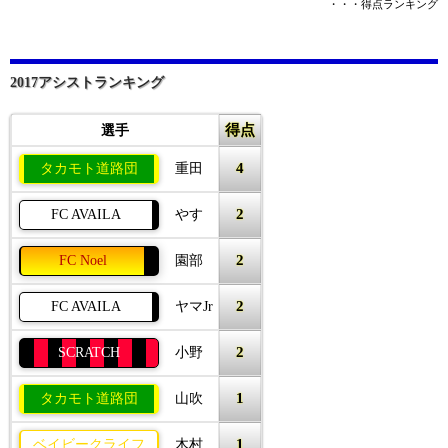
・・・得点ランキング
2017アシストランキング
得点
選手
4
タカモト道路団
重田
2
FC AVAILA
やす
2
FC Noel
園部
2
FC AVAILA
ヤマJr
2
SCRATCH
小野
1
タカモト道路団
山吹
1
ベイビークライフ
木村