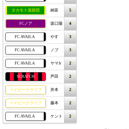
5
タカモト道路団
納富
4
FCノア
坂口陽
3
FC AVAILA
やす
3
FC AVAILA
ノブ
2
FC AVAILA
ヤマJr
2
SCRATCH
芦田
2
ベイビークライフ
井本
2
ベイビークライフ
藤本
2
FC AVAILA
ケント