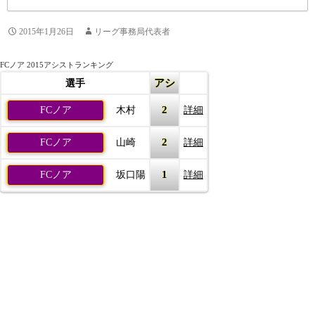
2015年1月26日
リーグ事務局代表者
FCノア 2015アシストランキング
アシ
選手
2
FCノア
木村
詳細
2
FCノア
山崎
詳細
1
FCノア
坂口陽
詳細