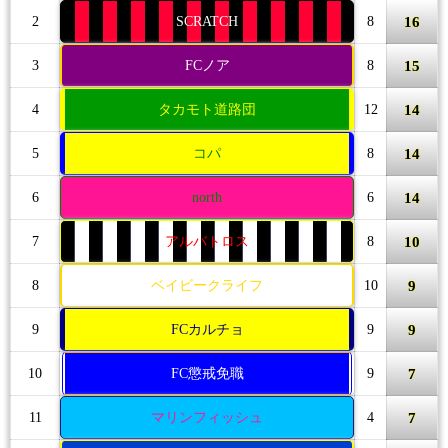
16
2
SCRATCH
8
15
3
FCノア
8
14
4
タカモト道路団
12
14
5
コパ
8
14
6
north
6
10
7
アルバトロス
8
9
8
ベイビークライフ
10
9
9
FCカルチョ
9
7
10
FC懲戒免職
9
7
11
マリンフィッシュ
4