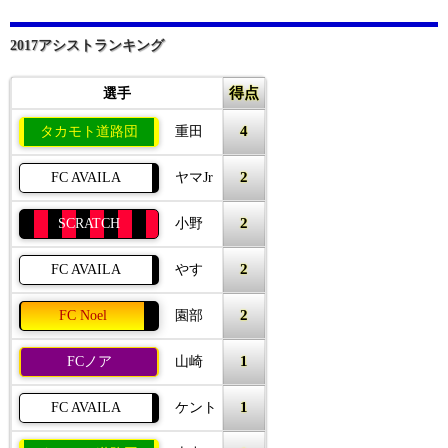
2017アシストランキング
得点
選手
4
タカモト道路団
重田
2
FC AVAILA
ヤマJr
2
SCRATCH
小野
2
FC AVAILA
やす
2
FC Noel
園部
1
FCノア
山崎
1
FC AVAILA
ケント