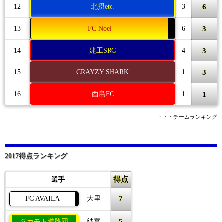
6
12
北摂etc.
3
3
13
FC Noel
6
3
14
建工SRC
4
3
15
CRAYZY SHARK
1
1
16
酉島FC
1
・・・チームランキング
2017得点ランキング
得点
選手
7
FC AVAILA
大里
5
タカモト道路団
納富