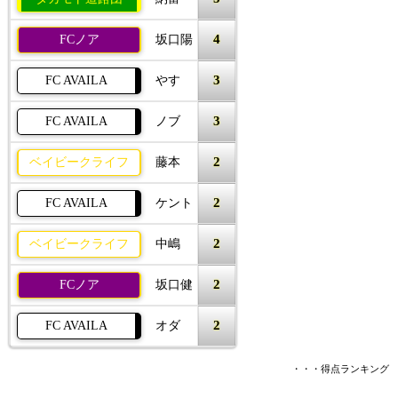
4
FCノア
坂口陽
3
FC AVAILA
やす
3
FC AVAILA
ノブ
2
ベイビークライフ
藤本
2
FC AVAILA
ケント
2
ベイビークライフ
中嶋
2
FCノア
坂口健
2
FC AVAILA
オダ
・・・得点ランキング