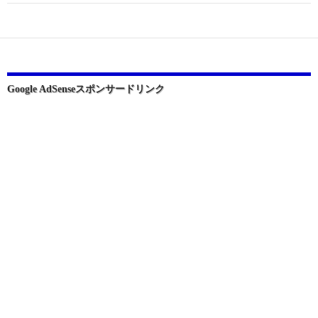
ー
シ
ョ
ン
Google AdSenseスポンサードリンク