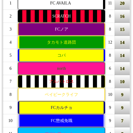
20
1
FC AVAILA
11
16
2
SCRATCH
8
15
3
FCノア
8
14
4
タカモト道路団
12
14
5
コパ
8
14
6
north
6
10
7
アルバトロス
8
9
8
ベイビークライフ
10
9
9
FCカルチョ
9
7
10
FC懲戒免職
9