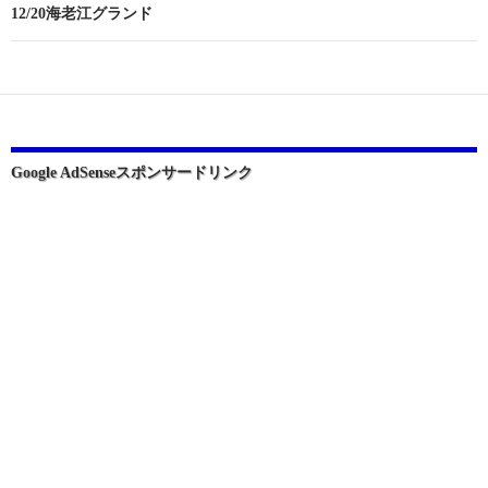
ビ
12/20海老江グランド
ゲ
ー
シ
ョ
Google AdSenseスポンサードリンク
ン