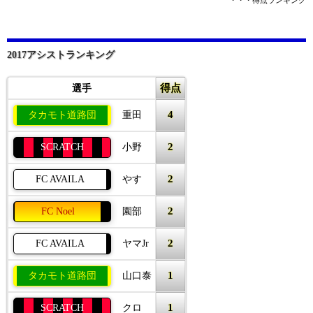
・・・得点ランキング
2017アシストランキング
得点
選手
4
タカモト道路団
重田
2
SCRATCH
小野
2
FC AVAILA
やす
2
FC Noel
園部
2
FC AVAILA
ヤマJr
1
タカモト道路団
山口泰
1
SCRATCH
クロ