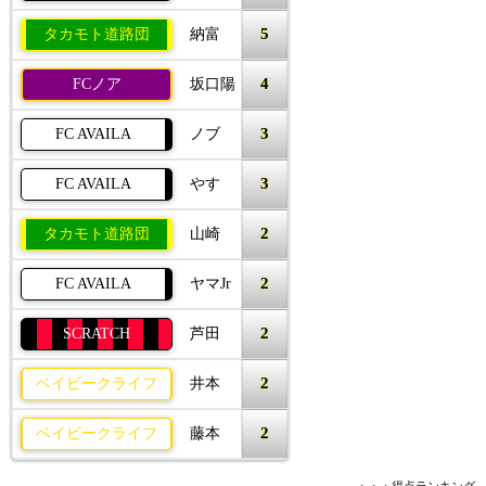
5
タカモト道路団
納富
4
FCノア
坂口陽
3
FC AVAILA
ノブ
3
FC AVAILA
やす
2
タカモト道路団
山崎
2
FC AVAILA
ヤマJr
2
SCRATCH
芦田
2
ベイビークライフ
井本
2
ベイビークライフ
藤本