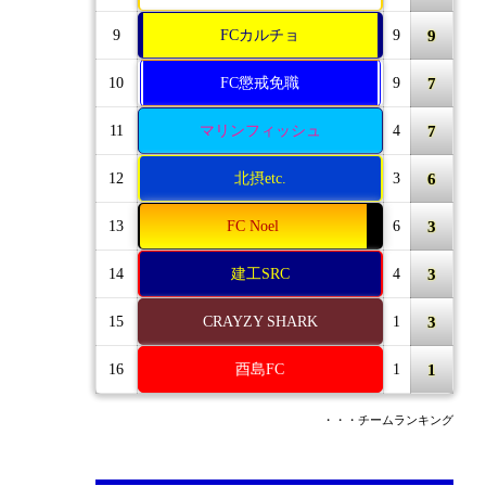
9
9
FCカルチョ
9
7
10
FC懲戒免職
9
7
11
マリンフィッシュ
4
6
12
北摂etc.
3
3
13
FC Noel
6
3
14
建工SRC
4
3
15
CRAYZY SHARK
1
1
16
酉島FC
1
・・・チームランキング