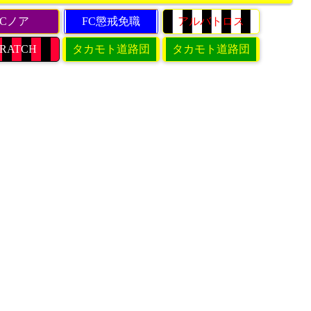
FCノア
FC懲戒免職
アルバトロス
RATCH
タカモト道路団
タカモト道路団