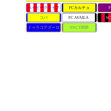
ベイビークライフ
FCカルチョ
コパ
FC AVAILA
SC
ドゥラゴアズーロ
NNCT関西