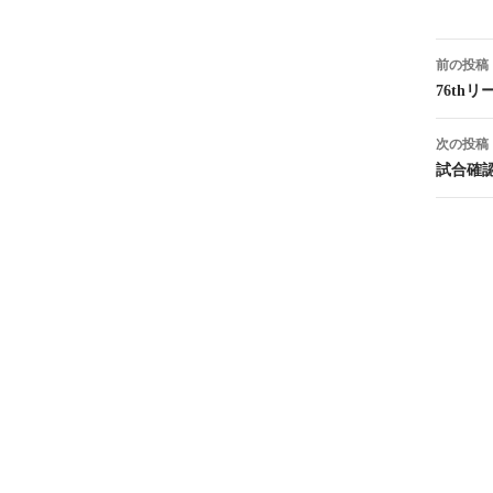
投
前の投稿
稿
76thリ
ナ
次の投稿
ビ
試合確
ゲ
ー
シ
ョ
ン