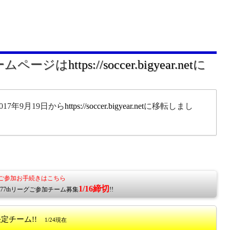
ホームページは
https://soccer.bigyear.net
に
17年9月19日から
https://soccer.bigyear.net
に移転しまし
。
7Lご参加お手続きはこちら
1/16締切
 77thリーグご参加チーム募集
!!
決定チーム!!
1/24現在