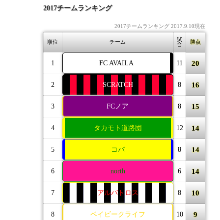
2017チームランキング
2017チームランキング 2017.9.10現在
試
順位
チーム
勝点
合
20
1
FC AVAILA
11
16
2
SCRATCH
8
15
3
FCノア
8
14
4
タカモト道路団
12
14
5
コパ
8
14
6
north
6
10
7
アルバトロス
8
9
8
ベイビークライフ
10