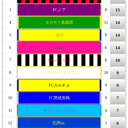
15
3
FCノア
8
14
4
タカモト道路団
12
14
5
コパ
8
14
6
north
6
10
7
アルバトロス
8
9
8
ベイビークライフ
10
9
9
FCカルチョ
9
7
10
FC懲戒免職
9
7
11
マリンフィッシュ
4
6
12
北摂etc.
3