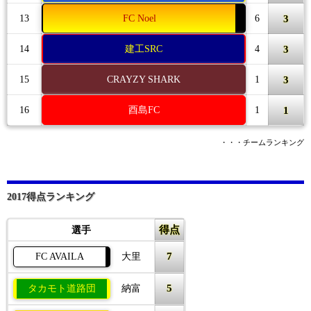
3
13
FC Noel
6
3
14
建工SRC
4
3
15
CRAYZY SHARK
1
1
16
酉島FC
1
・・・チームランキング
2017得点ランキング
得点
選手
7
FC AVAILA
大里
5
タカモト道路団
納富