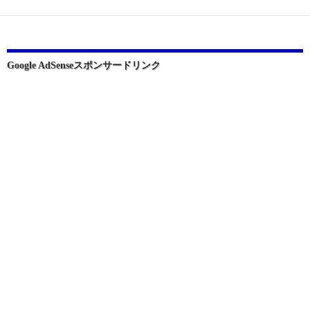
ー
シ
ョ
Google AdSenseスポンサードリンク
ン