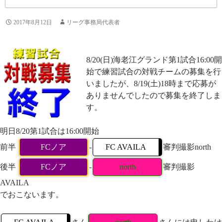
2017年8月12日
リーグ事務局代表者
8/20(日)海老江グランド第1試合16:00開
始で練習試合の対戦チームの募集を行
いましたが、8/19(土)18時まで応募が
ありませんでしたので募集を終了しま
す。
明日8/20第1試合は16:00開始
前半
FCノア
-
FC AVAILA
審判撮影north
後半
FCノア
-
north
審判撮影
AVAILA
でおこないます。