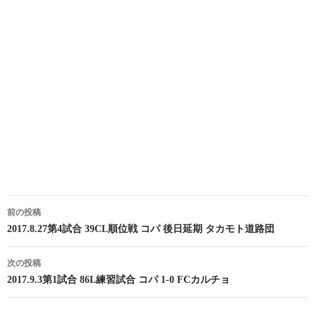
投
前の投稿
稿
2017.8.27第4試合 39CL順位戦 コパ 後日延期 タカモト道路団
ナ
次の投稿
ビ
2017.9.3第1試合 86L練習試合 コパ 1-0 FCカルチョ
ゲ