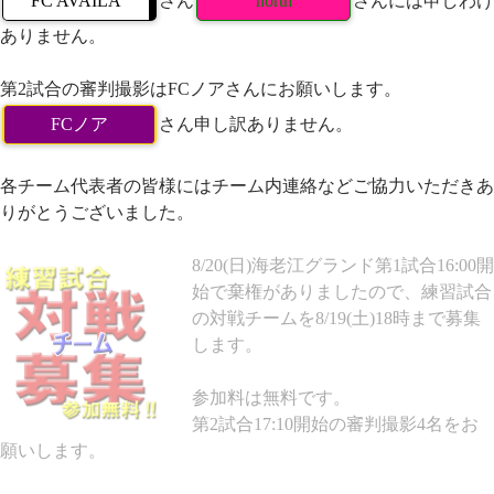
FC AVAILA
さん
north
さんには申しわけ
ありません。
第2試合の審判撮影はFCノアさんにお願いします。
FCノア
さん申し訳ありません。
各チーム代表者の皆様にはチーム内連絡などご協力いただきあ
りがとうございました。
8/20(日)海老江グランド第1試合16:00開
始で棄権がありましたので、練習試合
の対戦チームを8/19(土)18時まで募集
します。
参加料は無料です。
第2試合17:10開始の審判撮影4名をお
願いします。