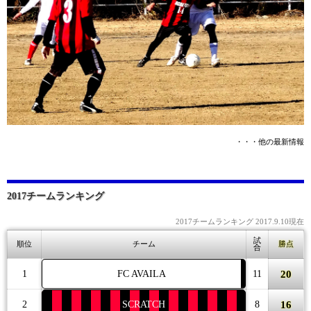
・・・他の最新情報
2017チームランキング
2017チームランキング 2017.9.10現在
試
順位
チーム
勝点
合
20
1
FC AVAILA
11
16
2
SCRATCH
8