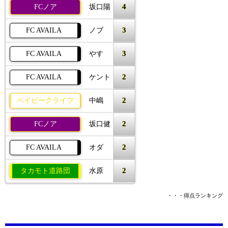
4
FCノア
坂口陽
3
FC AVAILA
ノブ
3
FC AVAILA
やす
2
FC AVAILA
ケント
2
ベイビークライフ
中嶋
2
FCノア
坂口健
2
FC AVAILA
オダ
2
タカモト道路団
水原
・・・得点ランキング