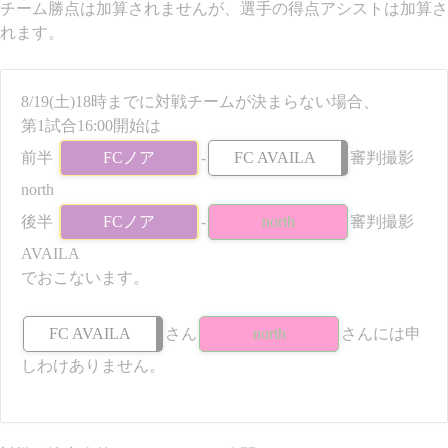
チーム勝点は加算されませんが、選手の得点アシストは加算さ
れます。
8/19(土)18時までに対戦チームが決まらない場合、
第1試合16:00開始は
前半
FCノア
-
FC AVAILA
審判撮影
north
後半
FCノア
-
north
審判撮影
AVAILA
でおこないます。
FC AVAILA
さん
north
さんには申
しわけありません。