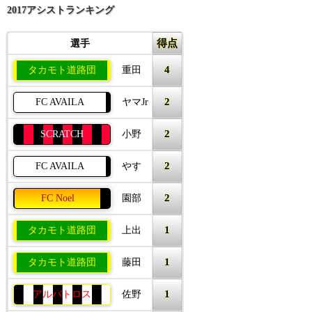
2017アシストランキング
得点
選手
4
タカモト道路団
重田
2
FC AVAILA
ヤマJr
2
SCRATCH
小野
2
FC AVAILA
やす
2
FC Noel
園部
1
タカモト道路団
上出
1
タカモト道路団
藤田
1
アルバトロス
佐野