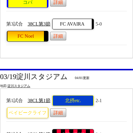
コパ
詳細
第3試合
38CL第3節
FC AVAIRA
5-0
FC Noel
詳細
03/19淀川スタジアム
04/01更新
地図:
淀川スタジアム
第1試合
38CL第1節
北摂etc.
2-1
ベイビークライフ
詳細