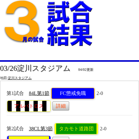
03/26淀川スタジアム
04/02更新
地図:
淀川スタジアム
第1試合
84L第1節
FC懲戒免職
2-0
アルバトロス
詳細
第2試合
38CL第3節
タカモト道路団
2-0