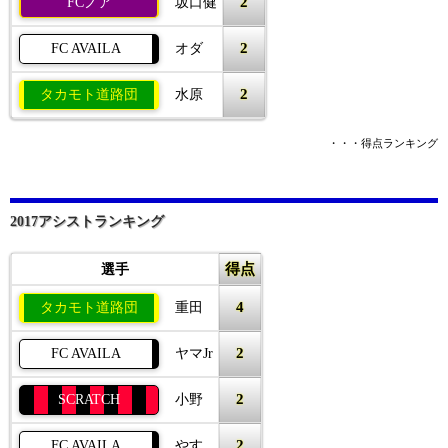
2
FCノア
坂口健
2
FC AVAILA
オダ
2
タカモト道路団
水原
・・・得点ランキング
2017アシストランキング
得点
選手
4
タカモト道路団
重田
2
FC AVAILA
ヤマJr
2
SCRATCH
小野
2
FC AVAILA
やす