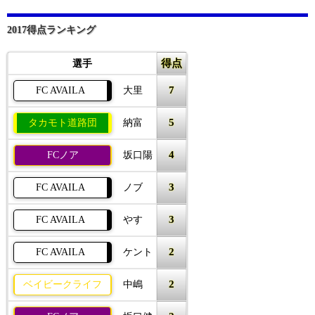
2017得点ランキング
得点
選手
7
FC AVAILA
大里
5
タカモト道路団
納富
4
FCノア
坂口陽
3
FC AVAILA
ノブ
3
FC AVAILA
やす
2
FC AVAILA
ケント
2
ベイビークライフ
中嶋