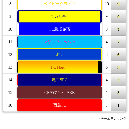
9
8
ベイビークライフ
10
9
9
FCカルチョ
9
7
10
FC懲戒免職
9
7
11
マリンフィッシュ
4
6
12
北摂etc.
3
3
13
FC Noel
6
3
14
建工SRC
4
3
15
CRAYZY SHARK
1
1
16
酉島FC
1
・・・チームランキング