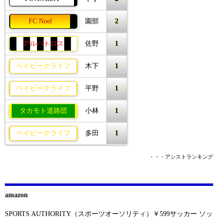
2
FC Noel
園部
1
アルバトロス
佐野
1
ベイビークライフ
木下
1
ベイビークライフ
平野
1
タカモト道路団
小林
1
ベイビークライフ
多田
・・・アシストランキング
amazon
SPORTS AUTHORITY（スポーツオーソリティ）￥599サッカー ソッ