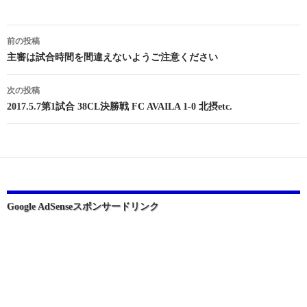
投
前の投稿
稿
主審は試合時間を間違えないようご注意ください
ナ
次の投稿
ビ
2017.5.7第1試合 38CL決勝戦 FC AVAILA 1-0 北摂etc.
ゲ
ー
シ
ョ
Google AdSenseスポンサードリンク
ン