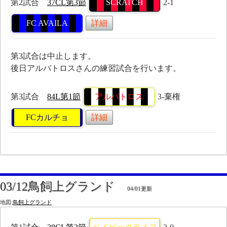
第2試合
37CL第3節
SCRATCH
2-1
FC AVAILA
詳細
第3試合は中止します。
後日アルバトロスさんの練習試合を行います。
第3試合
84L第1節
アルバトロス
3-棄権
FCカルチョ
詳細
03/12鳥飼上グランド
04/01更新
地図:
鳥飼上グランド