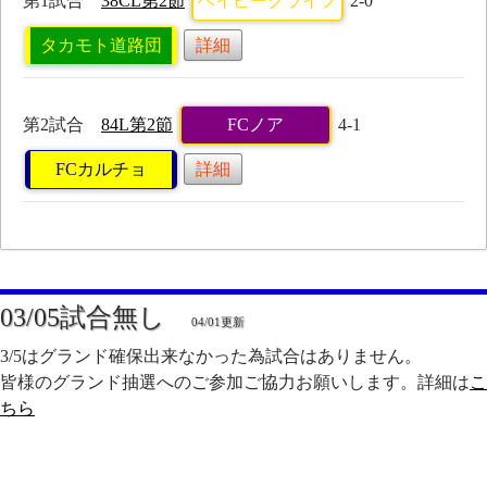
第1試合
38CL第2節
ベイビークライフ
2-0
タカモト道路団
詳細
第2試合
84L第2節
FCノア
4-1
FCカルチョ
詳細
03/05試合無し
04/01更新
3/5はグランド確保出来なかった為試合はありません。
皆様のグランド抽選へのご参加ご協力お願いします。詳細は
こ
ちら