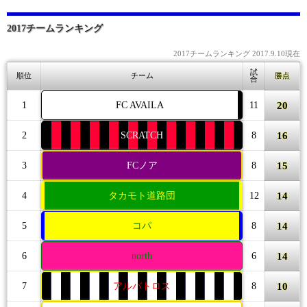
2017チームランキング
2017チームランキング 2017.9.10現在
試
順位
チーム
勝点
合
20
1
FC AVAILA
11
16
2
SCRATCH
8
15
3
FCノア
8
14
4
タカモト道路団
12
14
5
コパ
8
14
6
north
6
10
7
アルバトロス
8