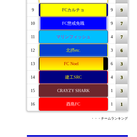
9
9
FCカルチョ
9
7
10
FC懲戒免職
9
7
11
マリンフィッシュ
4
6
12
北摂etc.
3
3
13
FC Noel
6
3
14
建工SRC
4
3
15
CRAYZY SHARK
1
1
16
酉島FC
1
・・・チームランキング