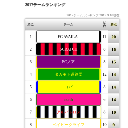
2017チームランキング
2017チームランキング 2017.9.10現在
試
順位
チーム
勝点
合
20
1
FC AVAILA
11
16
2
SCRATCH
8
15
3
FCノア
8
14
4
タカモト道路団
12
14
5
コパ
8
14
6
north
6
10
7
アルバトロス
8
9
8
ベイビークライフ
10