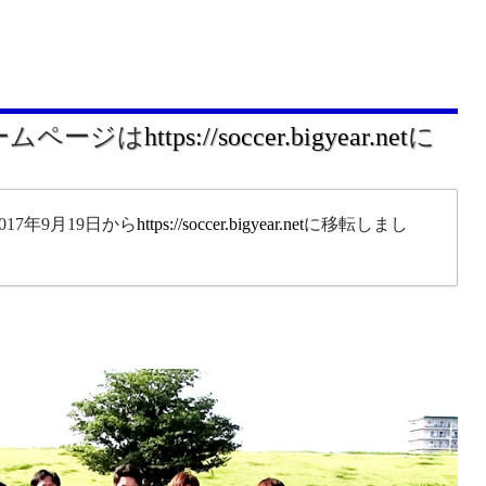
ホームページは
https://soccer.bigyear.net
に
17年9月19日から
https://soccer.bigyear.net
に移転しまし
。