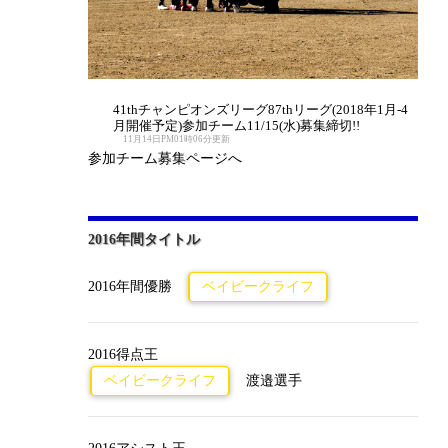
41thチャンピオンズリーグ87thリーグ(2018年1月-4
月開催予定)参加チーム11/15(水)募集締切!!
11月14日PM01時06分更新
参加チーム募集ページへ
2016年間タイトル
2016年間優勝
ベイビークライフ
2016得点王
ベイビークライフ
渡邉選手