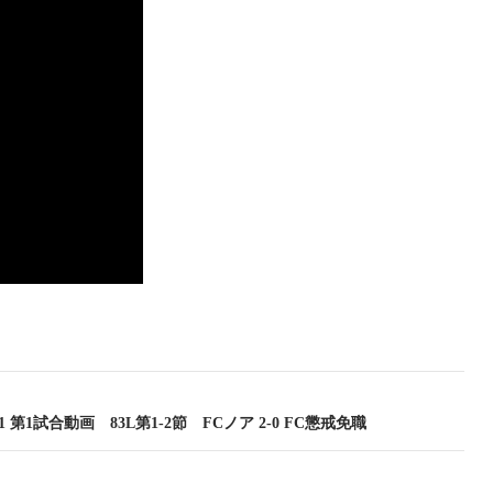
9.11 第1試合動画 83L第1-2節 FCノア 2-0 FC懲戒免職