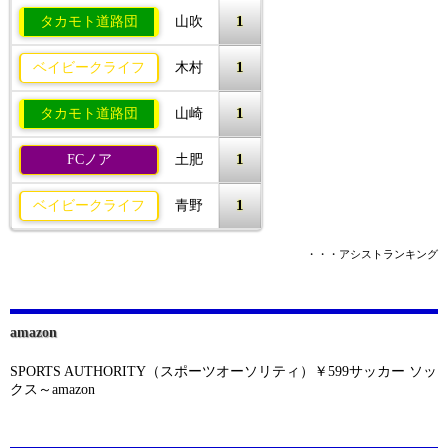
1
タカモト道路団
山吹
1
ベイビークライフ
木村
1
タカモト道路団
山崎
1
FCノア
土肥
1
ベイビークライフ
青野
・・・アシストランキング
amazon
SPORTS AUTHORITY（スポーツオーソリティ）￥599サッカー ソッ
クス～amazon