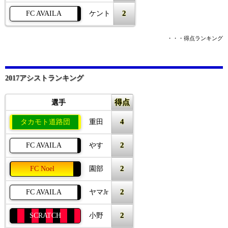
2
FC AVAILA
ケント
・・・得点ランキング
2017アシストランキング
得点
選手
4
タカモト道路団
重田
2
FC AVAILA
やす
2
FC Noel
園部
2
FC AVAILA
ヤマJr
2
SCRATCH
小野