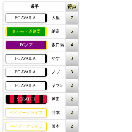
得点
選手
7
FC AVAILA
大里
5
タカモト道路団
納富
4
FCノア
坂口陽
3
FC AVAILA
やす
3
FC AVAILA
ノブ
2
FC AVAILA
ヤマJr
2
SCRATCH
芦田
2
ベイビークライフ
井本
2
ベイビークライフ
藤本