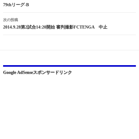
稿
79thリーグ-B
ナ
次の投稿
ビ
2014.9.28第2試合14:20開始 審判撮影FCTENGA 中止
ゲ
ー
シ
ョ
Google AdSenseスポンサードリンク
ン