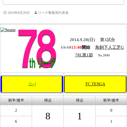
2014年8月26日
リーグ事務局代表者
2014.9.28(日)
第1試合
13:10
13:40
開始
鳥飼下人工芝G
78L第1節
No.2840
コパ
FC TENGA
前半/後半
得点
得点
前半/後半
2
0
8
1
6
1