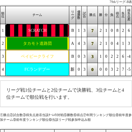
79thリーグ-B表
得
リ
優
順
試
得
失
失
チーム
ー
勝
勝点
勝
分
負
位
合
点
点
点
グ
数
差
7
1
SCRATCH
B
1
3
2
1
0
8
2
6
7
2
タカモト道路団
A
4
3
2
1
0
4
1
3
3
3
ベイビークライフ
B
0
3
1
0
2
2
6
-4
0
4
FCランデブー
新
0
3
0
0
3
2
7
-5
リーグ戦1位チームと2位チームで決勝戦、3位チームと4
位チームで順位戦を行います。
①勝点②試合数③得失点差④当該ﾁｰﾑの対戦⑤勝数⑥得点⑦年間ランキング順位⑧前年度参
加チーム⑨前年度ランキング順位⑩当該リーグ戦参加申込み順