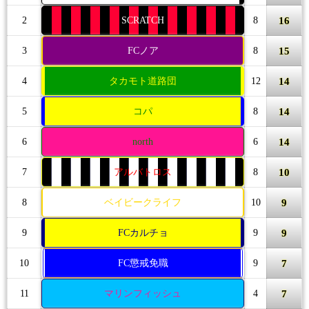
16
2
SCRATCH
8
15
3
FCノア
8
14
4
タカモト道路団
12
14
5
コパ
8
14
6
north
6
10
7
アルバトロス
8
9
8
ベイビークライフ
10
9
9
FCカルチョ
9
7
10
FC懲戒免職
9
7
11
マリンフィッシュ
4