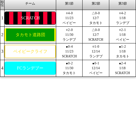
順
チーム
第1節
第2節
第3節
位
○4-0
△0-0
○4-2
1
SCRATCH
11/23
12/7
1/18
ベイビー
タカモト
ランデブ
○2-0
△0-0
○2-1
2
タカモト道路団
11/30
12/7
1/18
ランデブ
SCRATCH
ベイビー
●0-4
○1-0
●1-2
3
ベイビークライフ
11/23
12/14
1/18
SCRATCH
ランデブ
タカモト
●0-2
●0-1
●2-4
4
FCランデブー
11/30
12/14
1/18
タカモト
ベイビー
SCRATCH