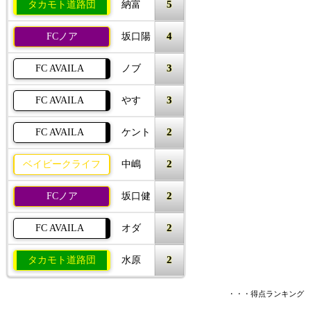
5
タカモト道路団
納富
4
FCノア
坂口陽
3
FC AVAILA
ノブ
3
FC AVAILA
やす
2
FC AVAILA
ケント
2
ベイビークライフ
中嶋
2
FCノア
坂口健
2
FC AVAILA
オダ
2
タカモト道路団
水原
・・・得点ランキング