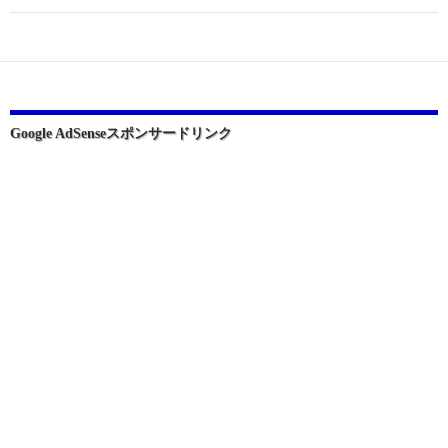
ゲ
ー
シ
ョ
Google AdSenseスポンサードリンク
ン