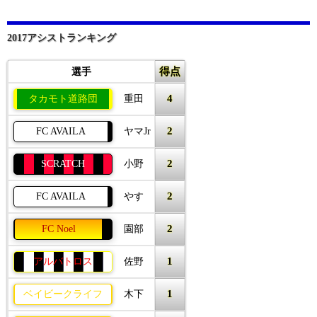
2017アシストランキング
得点
選手
4
タカモト道路団
重田
2
FC AVAILA
ヤマJr
2
SCRATCH
小野
2
FC AVAILA
やす
2
FC Noel
園部
1
アルバトロス
佐野
1
ベイビークライフ
木下