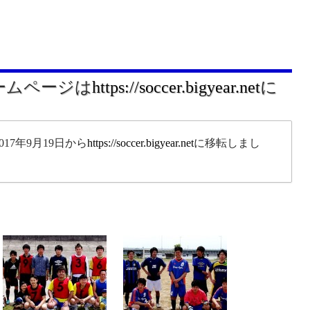
ホームページは
https://soccer.bigyear.net
に
17年9月19日から
https://soccer.bigyear.net
に移転しまし
。