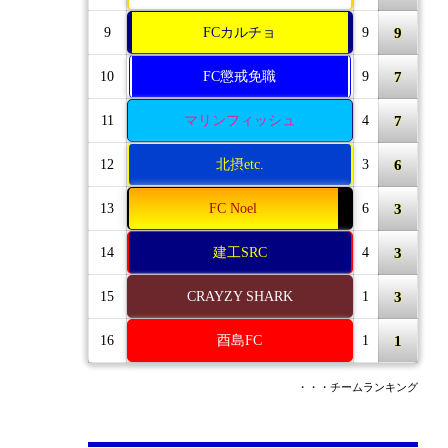
9
9
FCカルチョ
9
7
10
FC懲戒免職
9
7
11
マリンフィッシュ
4
6
12
北摂etc.
3
3
13
FC Noel
6
3
14
建工SRC
4
3
15
CRAYZY SHARK
1
1
16
酉島FC
1
・・・チームランキング