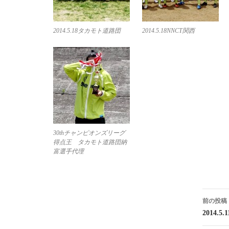
2014.5.18タカモト道路団
2014.5.18NNCT関西
30thチャンピオンズリーグ
得点王 タカモト道路団納
富選手代理
投
前の投稿
稿
2014.5.1