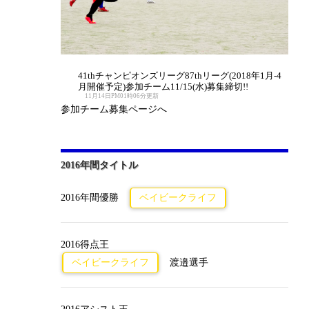
41thチャンピオンズリーグ87thリーグ(2018年1月-4
月開催予定)参加チーム11/15(水)募集締切!!
11月14日PM01時06分更新
参加チーム募集ページへ
2016年間タイトル
2016年間優勝
ベイビークライフ
2016得点王
ベイビークライフ
渡邉選手