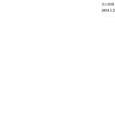
ナ
次の投稿
ビ
2014.5.2
ゲ
ー
シ
ョ
ン