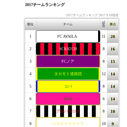
2017チームランキング
2017チームランキング 2017.9.10現在
試
順位
チーム
勝点
合
20
1
FC AVAILA
11
16
2
SCRATCH
8
15
3
FCノア
8
14
4
タカモト道路団
12
14
5
コパ
8
14
6
north
6
10
7
アルバトロス
8
9
8
ベイビークライフ
10