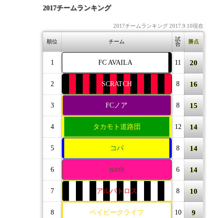
2017チームランキング
2017チームランキング 2017.9.10現在
試
順位
チーム
勝点
合
20
1
FC AVAILA
11
16
2
SCRATCH
8
15
3
FCノア
8
14
4
タカモト道路団
12
14
5
コパ
8
14
6
north
6
10
7
アルバトロス
8
9
8
ベイビークライフ
10