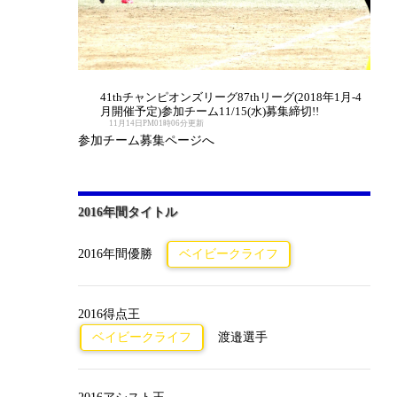
41thチャンピオンズリーグ87thリーグ(2018年1月-4
月開催予定)参加チーム11/15(水)募集締切!!
11月14日PM01時06分更新
参加チーム募集ページへ
2016年間タイトル
2016年間優勝
ベイビークライフ
2016得点王
ベイビークライフ
渡邉選手