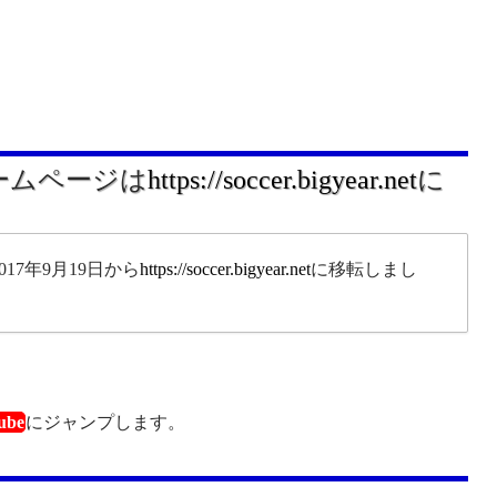
ホームページは
https://soccer.bigyear.net
に
17年9月19日から
https://soccer.bigyear.net
に移転しまし
。
ube
にジャンプします。