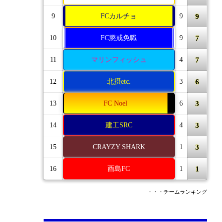
9
9
FCカルチョ
9
7
10
FC懲戒免職
9
7
11
マリンフィッシュ
4
6
12
北摂etc.
3
3
13
FC Noel
6
3
14
建工SRC
4
3
15
CRAYZY SHARK
1
1
16
酉島FC
1
・・・チームランキング