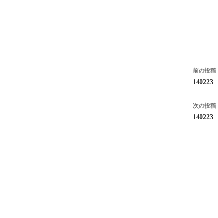
投
前の投稿
稿
1402
ナ
次の投稿
ビ
1402
ゲ
ー
シ
ョ
ン