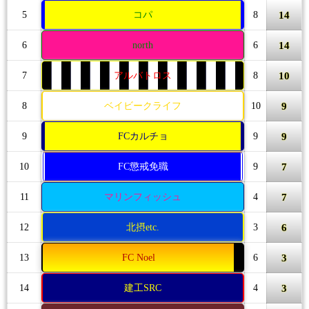
14
5
コパ
8
14
6
north
6
10
7
アルバトロス
8
9
8
ベイビークライフ
10
9
9
FCカルチョ
9
7
10
FC懲戒免職
9
7
11
マリンフィッシュ
4
6
12
北摂etc.
3
3
13
FC Noel
6
3
14
建工SRC
4