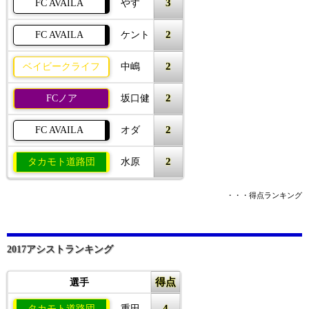
3
FC AVAILA
やす
2
FC AVAILA
ケント
2
ベイビークライフ
中嶋
2
FCノア
坂口健
2
FC AVAILA
オダ
2
タカモト道路団
水原
・・・得点ランキング
2017アシストランキング
得点
選手
4
タカモト道路団
重田