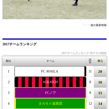
・・・他の最新情報
2017チームランキング
2017チームランキング 2017.9.10現在
試
順位
チーム
勝点
合
20
1
FC AVAILA
11
16
2
SCRATCH
8
15
3
FCノア
8
14
4
タカモト道路団
12