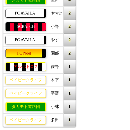
2
FC AVAILA
ヤマJr
2
SCRATCH
小野
2
FC AVAILA
やす
2
FC Noel
園部
1
アルバトロス
佐野
1
ベイビークライフ
木下
1
ベイビークライフ
平野
1
タカモト道路団
小林
1
ベイビークライフ
多田