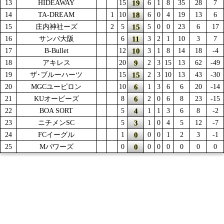
19
13
HIDEAWAY
15
6
1
8
35
28
7
18
14
TA-DREAM
1
10
6
0
4
19
13
6
15
15
庄内神社ーズ
2
5
5
0
0
23
6
17
11
16
サンバ大阪
6
3
2
1
10
3
7
10
17
B-Bullet
12
3
1
8
14
18
-4
9
18
アキレス
20
2
3
15
13
62
-49
15
19
ザ･ブルーハーツ
15
2
3
10
13
43
-30
6
20
MGCユーピロン
10
1
3
6
6
20
-14
6
21
KUオービーズ
8
2
0
6
8
23
-15
4
22
BOA SORT
5
1
1
3
6
8
-2
3
23
ニチメンSC
5
1
0
4
5
12
-7
0
24
FCイーグル
1
0
0
1
2
3
-1
0
25
Mパワーズ
0
0
0
0
0
0
0