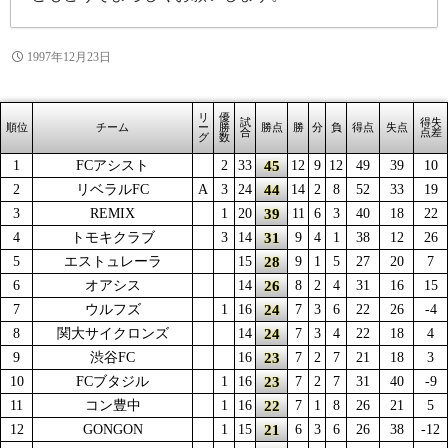
1997年12月23日
リ
優
試
得失
順位
チーム
ー
勝
勝点
勝
分
負
得点
失点
合
点差
グ
数
45
1
FCアシスト
2
33
12
9
12
49
39
10
44
2
リベラルFC
A
3
24
14
2
8
52
33
19
39
3
REMIX
1
20
11
6
3
40
18
22
31
4
トモキクラブ
3
14
9
4
1
38
12
26
28
5
エストュレーラ
15
9
1
5
27
20
7
26
6
オアシス
14
8
2
4
31
16
15
24
7
ウルフズ
1
16
7
3
6
22
26
-4
24
8
関大サイクロンズ
14
7
3
4
22
18
4
23
9
渋谷FC
16
7
2
7
21
18
3
23
10
FCブタジル
1
16
7
2
7
31
40
-9
22
11
コン豊中
1
16
7
1
8
26
21
5
21
12
GONGON
1
15
6
3
6
26
38
-12