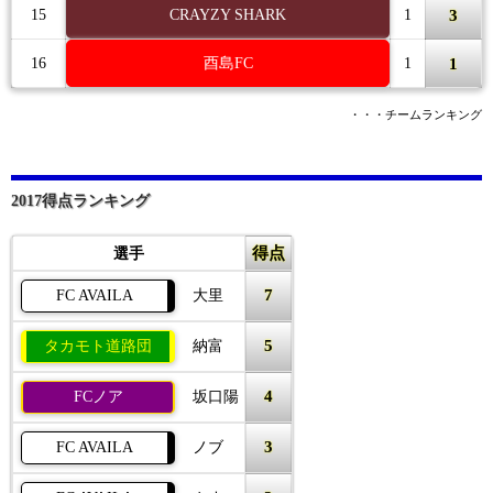
3
15
CRAYZY SHARK
1
1
16
酉島FC
1
・・・チームランキング
2017得点ランキング
得点
選手
7
FC AVAILA
大里
5
タカモト道路団
納富
4
FCノア
坂口陽
3
FC AVAILA
ノブ