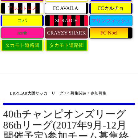
アルバトロス
FC AVAILA
FCカルチョ
コパ
SCRATCH
マリンフィッシュ
north
CRAYZY SHARK
FC Noel
タカモト道路団
タカモト道路団
BIGYEAR大阪サッカーリーグ
>
4.募集関連
>
参加募集
40thチャンピオンズリーグ
86thリーグ(2017年9月-12月
開催予定)参加チーム募集終