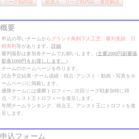
リーグ戦内容
新加入・リーグ戦内容・運営解説
概要
申込の早いチームから
グランド鳥飼下人工芝、審判免除、日
程有利
等があります。
詳細
審判撮影は参加各チームでお願いします。(
主審2000円副審撮
影各1000円をお渡しします。
)
チームのホームページを作ります。
試合予定結果･チーム成績・得点･アシスト・動画・写真をホ
ームページに掲載します。
優勝チームには優勝トロフィー､ 次回リーグ戦参加時に得
点・アシスト王トロフィーを進呈します。
年間チームランキング、得点王、アシスト王にトロフィを進
呈します。
申込フォーム