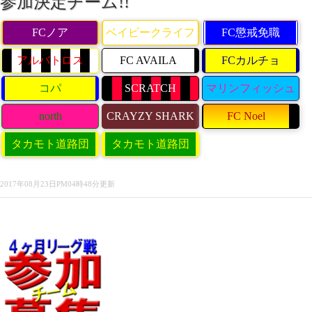
参加決定チーム!!
FCノア
ベイビークライフ
FC懲戒免職
アルバトロス
FC AVAILA
FCカルチョ
コパ
SCRATCH
マリンフィッシュ
north
CRAYZY SHARK
FC Noel
タカモト道路団
タカモト道路団
2017年08月23日PM04時48分更新