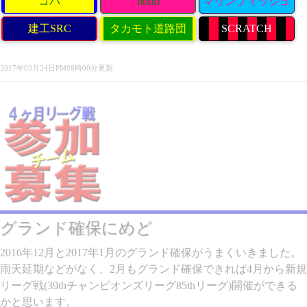
コパ
north
マリンフィッシュ
建工SRC
タカモト道路団
SCRATCH
2017年03月24日PM08時00分更新
グランド確保にめど
2016年12月と2017年1月のグランド確保がうまくいきました。
雨天延期などがなく、2月もグランド確保できれば4月から新規
リーグ戦(39thチャンピオンズリーグ85thリーグ)開催ができる
かと思います。