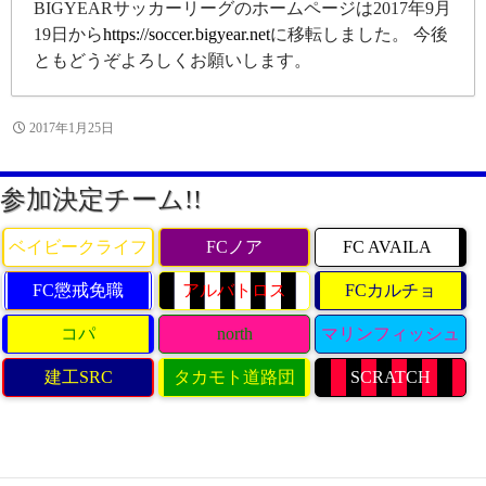
BIGYEARサッカーリーグのホームページは2017年9月
19日から
https://soccer.bigyear.net
に移転しました。 今後
ともどうぞよろしくお願いします。
2017年1月25日
参加決定チーム!!
ベイビークライフ
FCノア
FC AVAILA
FC懲戒免職
アルバトロス
FCカルチョ
コパ
north
マリンフィッシュ
建工SRC
タカモト道路団
SCRATCH