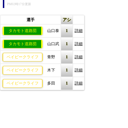
PM02時17分更新
アシ
選手
1
タカモト道路団
山口泰
詳細
1
タカモト道路団
山口武
詳細
1
ベイビークライフ
青野
詳細
1
ベイビークライフ
木下
詳細
1
ベイビークライフ
多田
詳細