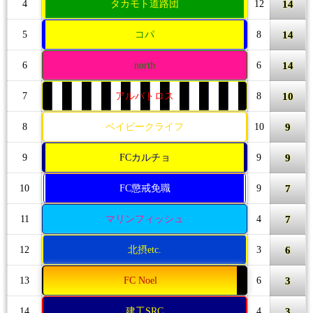
14
4
タカモト道路団
12
14
5
コパ
8
14
6
north
6
10
7
アルバトロス
8
9
8
ベイビークライフ
10
9
9
FCカルチョ
9
7
10
FC懲戒免職
9
7
11
マリンフィッシュ
4
6
12
北摂etc.
3
3
13
FC Noel
6
3
14
建工SRC
4