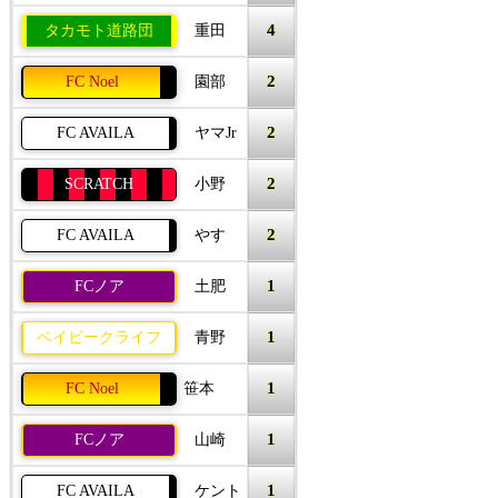
4
タカモト道路団
重田
2
FC Noel
園部
2
FC AVAILA
ヤマJr
2
SCRATCH
小野
2
FC AVAILA
やす
1
FCノア
土肥
1
ベイビークライフ
青野
1
FC Noel
笹本
1
FCノア
山崎
1
FC AVAILA
ケント