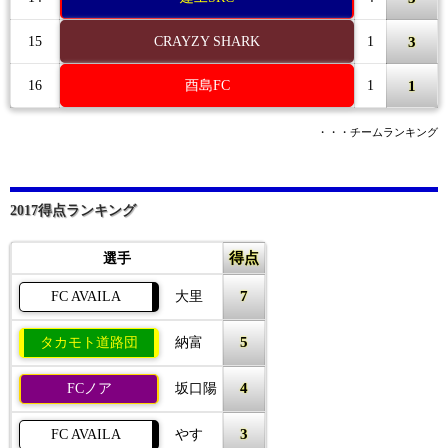
3
15
CRAYZY SHARK
1
1
16
酉島FC
1
・・・チームランキング
2017得点ランキング
得点
選手
7
FC AVAILA
大里
5
タカモト道路団
納富
4
FCノア
坂口陽
3
FC AVAILA
やす