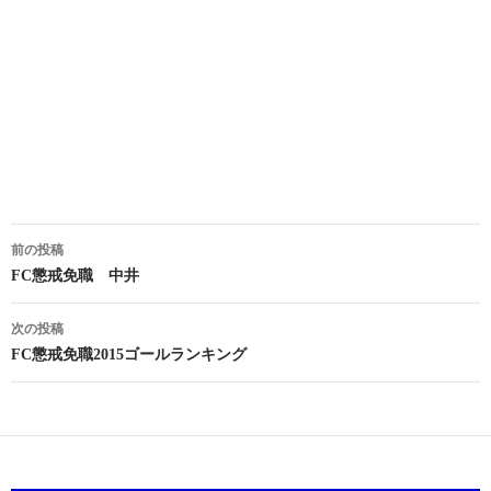
投
前の投稿
稿
FC懲戒免職 中井
ナ
次の投稿
ビ
FC懲戒免職2015ゴールランキング
ゲ
ー
シ