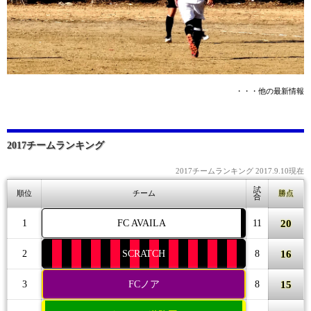
・・・他の最新情報
2017チームランキング
2017チームランキング 2017.9.10現在
試
順位
チーム
勝点
合
20
1
FC AVAILA
11
16
2
SCRATCH
8
15
3
FCノア
8