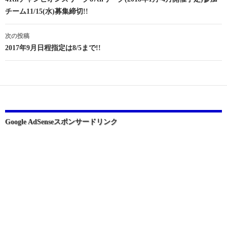
稿
チーム11/15(水)募集締切!!
ナ
ビ
次の投稿
2017年9月日程指定は8/5まで!!
ゲ
ー
シ
ョ
ン
Google AdSenseスポンサードリンク