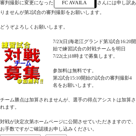
審判撮影に変更になった
FC AVAILA
さんには申し訳あ
りませんが第2試合の審判撮影をお願いします。
どうぞよろしくお願いします。
7/23(日)海老江グランド第3試合16:20開
始で練習試合の対戦チームを明日
7/22(土)18時まで募集します。
参加料は無料です。
第2試合15:10開始の試合の審判撮影4
名をお願いします。
チーム勝点は加算されませんが、選手の得点アシストは加算さ
れます。
対戦が決定次第ホームページに公開させていただきますので、
お手数ですがご確認後お申し込みください。