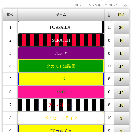
2017チームランキング 2017.9.10現在
試
順位
チーム
勝点
合
20
1
FC AVAILA
11
16
2
SCRATCH
8
15
3
FCノア
8
14
4
タカモト道路団
12
14
5
コパ
8
14
6
north
6
10
7
アルバトロス
8
9
8
ベイビークライフ
10
9
9
FCカルチョ
9