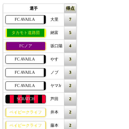
得点
選手
7
FC AVAILA
大里
5
タカモト道路団
納富
4
FCノア
坂口陽
3
FC AVAILA
やす
3
FC AVAILA
ノブ
2
FC AVAILA
ヤマJr
2
SCRATCH
芦田
2
ベイビークライフ
井本
2
ベイビークライフ
藤本