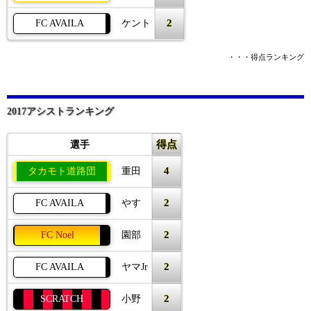
2
FC AVAILA
ケント
・・・得点ランキング
2017アシストランキング
得点
選手
4
タカモト道路団
重田
2
FC AVAILA
やす
2
FC Noel
園部
2
FC AVAILA
ヤマJr
2
SCRATCH
小野