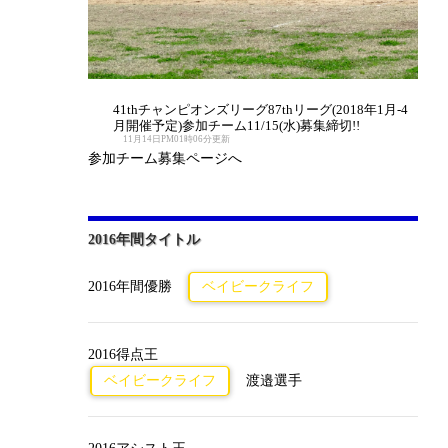
41thチャンピオンズリーグ87thリーグ(2018年1月-4
月開催予定)参加チーム11/15(水)募集締切!!
11月14日PM01時06分更新
参加チーム募集ページへ
2016年間タイトル
2016年間優勝
ベイビークライフ
2016得点王
ベイビークライフ
渡邉選手