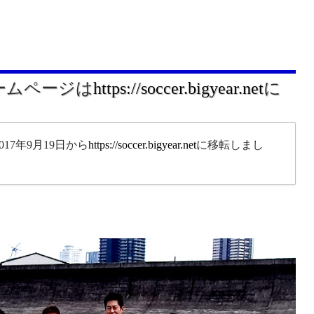
ホームページは
https://soccer.bigyear.net
に
17年9月19日から
https://soccer.bigyear.net
に移転しまし
。