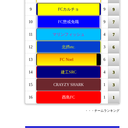
9
9
FCカルチョ
9
7
10
FC懲戒免職
9
7
11
マリンフィッシュ
4
6
12
北摂etc.
3
3
13
FC Noel
6
3
14
建工SRC
4
3
15
CRAYZY SHARK
1
1
16
酉島FC
1
・・・チームランキング