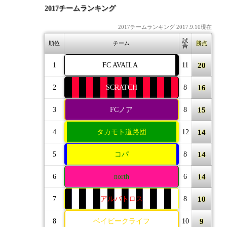
2017チームランキング
2017チームランキング 2017.9.10現在
試
順位
チーム
勝点
合
20
1
FC AVAILA
11
16
2
SCRATCH
8
15
3
FCノア
8
14
4
タカモト道路団
12
14
5
コパ
8
14
6
north
6
10
7
アルバトロス
8
9
8
ベイビークライフ
10