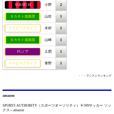
2
SCRATCH
小野
1
タカモト道路団
山吹
1
ベイビークライフ
木村
1
タカモト道路団
山崎
1
FCノア
土肥
1
ベイビークライフ
青野
・・・アシストランキング
amazon
SPORTS AUTHORITY（スポーツオーソリティ）￥599サッカー ソッ
クス～amazon