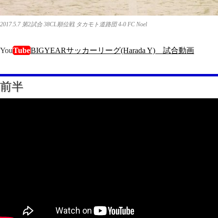
2017.5.7 第2試合 38CL順位戦 タカモト道路団 4-0 FC Noel
You
Tube
BIGYEARサッカーリーグ(Harada Y) 試合動画
前半