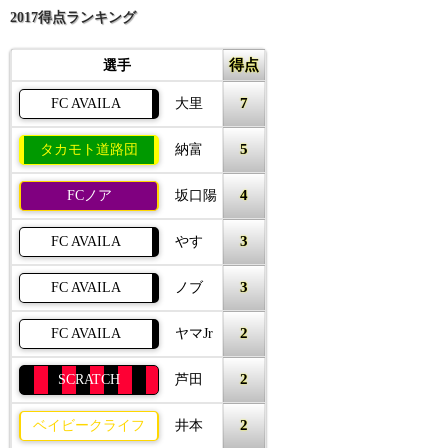
2017得点ランキング
得点
選手
7
FC AVAILA
大里
5
タカモト道路団
納富
4
FCノア
坂口陽
3
FC AVAILA
やす
3
FC AVAILA
ノブ
2
FC AVAILA
ヤマJr
2
SCRATCH
芦田
2
ベイビークライフ
井本