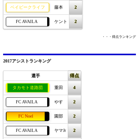
2
ベイビークライフ
藤本
2
FC AVAILA
ケント
・・・得点ランキング
2017アシストランキング
得点
選手
4
タカモト道路団
重田
2
FC AVAILA
やす
2
FC Noel
園部
2
FC AVAILA
ヤマJr