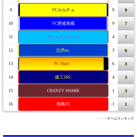
9
9
FCカルチョ
9
7
10
FC懲戒免職
9
7
11
マリンフィッシュ
4
6
12
北摂etc.
3
3
13
FC Noel
6
3
14
建工SRC
4
3
15
CRAYZY SHARK
1
1
16
酉島FC
1
・・・チームランキング