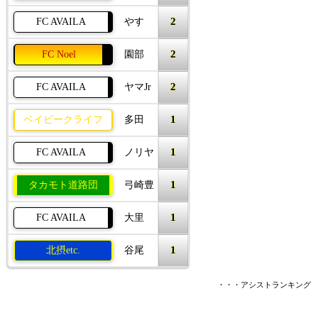
2
FC AVAILA
やす
2
FC Noel
園部
2
FC AVAILA
ヤマJr
1
ベイビークライフ
多田
1
FC AVAILA
ノリヤ
1
タカモト道路団
弓崎豊
1
FC AVAILA
大里
1
北摂etc.
谷尾
・・・アシストランキング