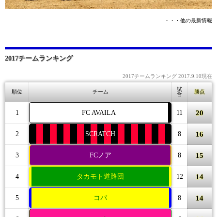
・・・他の最新情報
2017チームランキング
2017チームランキング 2017.9.10現在
試
順位
チーム
勝点
合
20
1
FC AVAILA
11
16
2
SCRATCH
8
15
3
FCノア
8
14
4
タカモト道路団
12
14
5
コパ
8