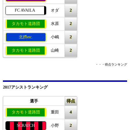
2
FC AVAILA
オダ
2
タカモト道路団
水原
2
北摂etc.
小嶋
2
タカモト道路団
山崎
・・・得点ランキング
2017アシストランキング
得点
選手
4
タカモト道路団
重田
2
SCRATCH
小野