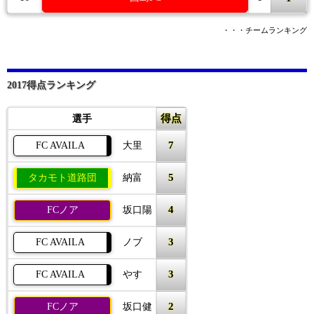
・・・チームランキング
2017得点ランキング
得点
選手
7
FC AVAILA
大里
5
タカモト道路団
納富
4
FCノア
坂口陽
3
FC AVAILA
ノブ
3
FC AVAILA
やす
2
FCノア
坂口健