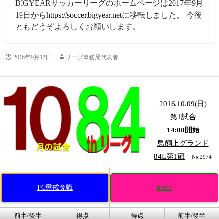
BIGYEARサッカーリーグのホームページは2017年9月
19日から
https://soccer.bigyear.net
に移転しました。 今後
ともどうぞよろしくお願いします。
2016年9月12日
リーグ事務局代表者
2016.10.09(日)
第1試合
14:00開始
鳥飼上グランド
84L第1節
No.2974
FC懲戒免職
north
前半/後半
得点
得点
前半/後半