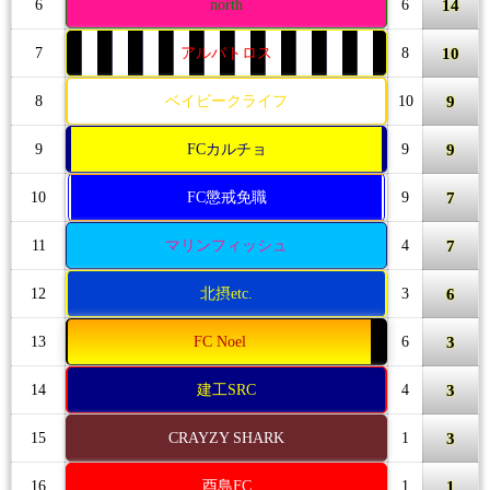
14
6
north
6
10
7
アルバトロス
8
9
8
ベイビークライフ
10
9
9
FCカルチョ
9
7
10
FC懲戒免職
9
7
11
マリンフィッシュ
4
6
12
北摂etc.
3
3
13
FC Noel
6
3
14
建工SRC
4
3
15
CRAYZY SHARK
1
1
16
酉島FC
1