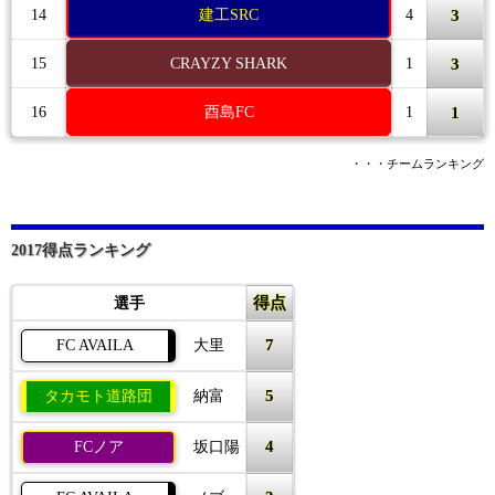
3
14
建工SRC
4
3
15
CRAYZY SHARK
1
1
16
酉島FC
1
・・・チームランキング
2017得点ランキング
得点
選手
7
FC AVAILA
大里
5
タカモト道路団
納富
4
FCノア
坂口陽