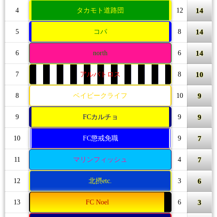
14
4
タカモト道路団
12
14
5
コパ
8
14
6
north
6
10
7
アルバトロス
8
9
8
ベイビークライフ
10
9
9
FCカルチョ
9
7
10
FC懲戒免職
9
7
11
マリンフィッシュ
4
6
12
北摂etc.
3
3
13
FC Noel
6