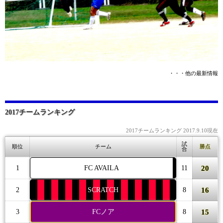
・・・他の最新情報
2017チームランキング
2017チームランキング 2017.9.10現在
試
順位
チーム
勝点
合
20
1
FC AVAILA
11
16
2
SCRATCH
8
15
3
FCノア
8