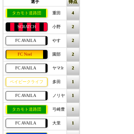
得点
選手
4
タカモト道路団
重田
2
SCRATCH
小野
2
FC AVAILA
やす
2
FC Noel
園部
2
FC AVAILA
ヤマJr
1
ベイビークライフ
多田
1
FC AVAILA
ノリヤ
1
タカモト道路団
弓崎豊
1
FC AVAILA
大里