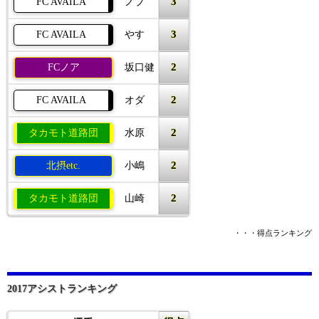
3
FC AVAILA
ノブ
3
FC AVAILA
やす
2
FCノア
坂口健
2
FC AVAILA
オダ
2
タカモト道路団
水原
2
北摂etc.
小嶋
2
タカモト道路団
山崎
・・・得点ランキング
2017アシストランキング