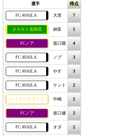
得点
選手
7
FC AVAILA
大里
5
タカモト道路団
納富
4
FCノア
坂口陽
3
FC AVAILA
ノブ
3
FC AVAILA
やす
2
FC AVAILA
ケント
2
ベイビークライフ
中嶋
2
FCノア
坂口健
2
FC AVAILA
オダ