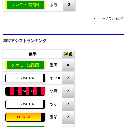
2
タカモト道路団
水原
・・・得点ランキング
2017アシストランキング
得点
選手
4
タカモト道路団
重田
2
FC AVAILA
ヤマJr
2
SCRATCH
小野
2
FC AVAILA
やす
2
FC Noel
園部