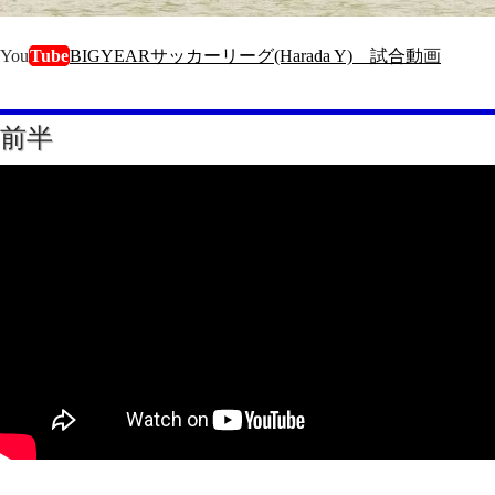
You
Tube
BIGYEARサッカーリーグ(Harada Y) 試合動画
前半