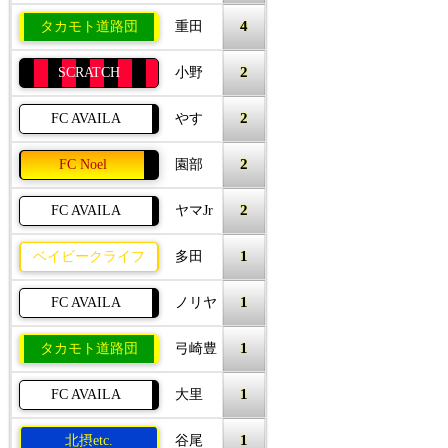
4
タカモト道路団
重田
2
SCRATCH
小野
2
FC AVAILA
やす
2
FC Noel
園部
2
FC AVAILA
ヤマJr
1
ベイビークライフ
多田
1
FC AVAILA
ノリヤ
1
タカモト道路団
弓崎豊
1
FC AVAILA
大里
1
北摂etc.
谷尾