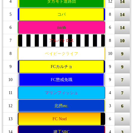
14
4
タカモト道路団
12
14
5
コパ
8
14
6
north
6
10
7
アルバトロス
8
9
8
ベイビークライフ
10
9
9
FCカルチョ
9
7
10
FC懲戒免職
9
7
11
マリンフィッシュ
4
6
12
北摂etc.
3
3
13
FC Noel
6
3
14
建工SRC
4