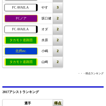
3
FC AVAILA
やす
2
FCノア
坂口健
2
FC AVAILA
オダ
2
タカモト道路団
水原
2
北摂etc.
小嶋
2
タカモト道路団
山崎
・・・得点ランキング
2017アシストランキング
得点
選手