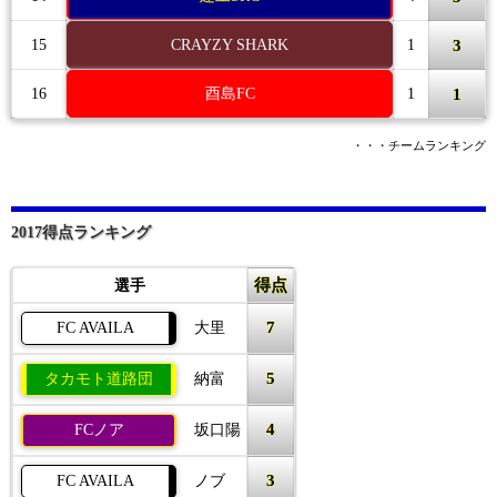
3
15
CRAYZY SHARK
1
1
16
酉島FC
1
・・・チームランキング
2017得点ランキング
得点
選手
7
FC AVAILA
大里
5
タカモト道路団
納富
4
FCノア
坂口陽
3
FC AVAILA
ノブ