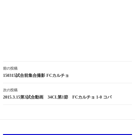
投
前の投稿
稿
150315試合前集合撮影 FCカルチョ
ナ
次の投稿
ビ
2015.3.15第3試合動画 34CL第1節 FCカルチョ 1-0 コパ
ゲ
ー
シ