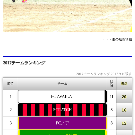
・・・他の最新情報
2017チームランキング
2017チームランキング 2017.9.10現在
試
順位
チーム
勝点
合
20
1
FC AVAILA
11
16
2
SCRATCH
8
15
3
FCノア
8