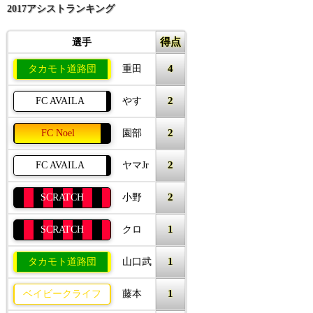
2017アシストランキング
得点
選手
4
タカモト道路団
重田
2
FC AVAILA
やす
2
FC Noel
園部
2
FC AVAILA
ヤマJr
2
SCRATCH
小野
1
SCRATCH
クロ
1
タカモト道路団
山口武
1
ベイビークライフ
藤本