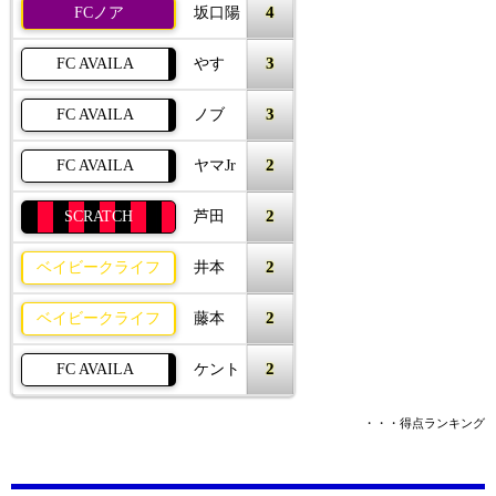
4
FCノア
坂口陽
3
FC AVAILA
やす
3
FC AVAILA
ノブ
2
FC AVAILA
ヤマJr
2
SCRATCH
芦田
2
ベイビークライフ
井本
2
ベイビークライフ
藤本
2
FC AVAILA
ケント
・・・得点ランキング