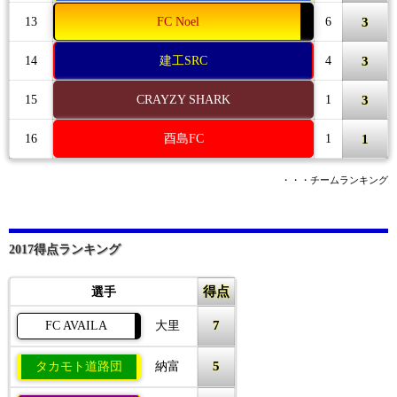
3
13
FC Noel
6
3
14
建工SRC
4
3
15
CRAYZY SHARK
1
1
16
酉島FC
1
・・・チームランキング
2017得点ランキング
得点
選手
7
FC AVAILA
大里
5
タカモト道路団
納富