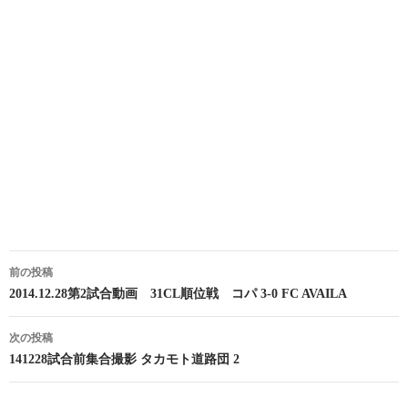
投
前の投稿
稿
2014.12.28第2試合動画 31CL順位戦 コパ 3-0 FC AVAILA
ナ
次の投稿
ビ
141228試合前集合撮影 タカモト道路団 2
ゲ