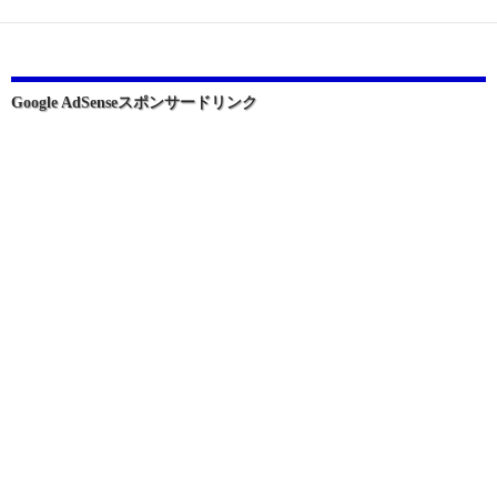
ー
シ
ョ
Google AdSenseスポンサードリンク
ン