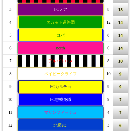
15
3
FCノア
8
14
4
タカモト道路団
12
14
5
コパ
8
14
6
north
6
10
7
アルバトロス
8
9
8
ベイビークライフ
10
9
9
FCカルチョ
9
7
10
FC懲戒免職
9
7
11
マリンフィッシュ
4
6
12
北摂etc.
3