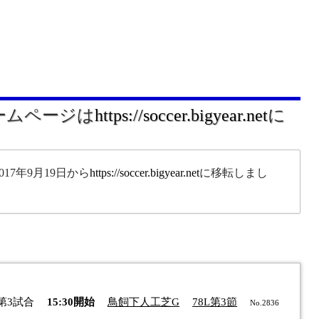
ホームページは
https://soccer.bigyear.net
に
17年9月19日から
https://soccer.bigyear.net
に移転しまし
。
第3試合
15:30開始
鳥飼下人工芝G
78L第3節
No.2836