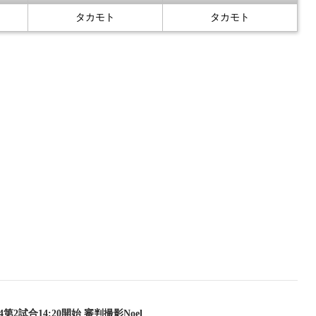
タカモト
タカモト
9.14第2試合14:20開始 審判撮影Noel