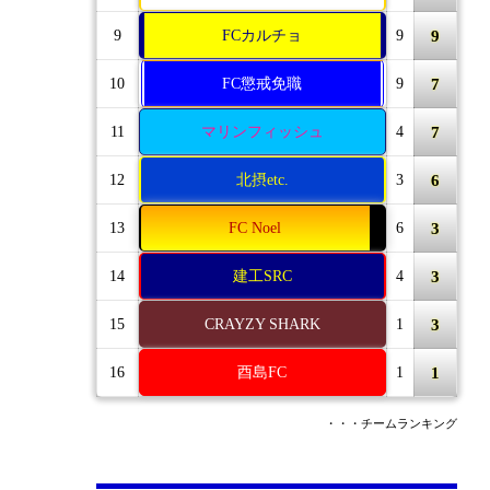
9
9
FCカルチョ
9
7
10
FC懲戒免職
9
7
11
マリンフィッシュ
4
6
12
北摂etc.
3
3
13
FC Noel
6
3
14
建工SRC
4
3
15
CRAYZY SHARK
1
1
16
酉島FC
1
・・・チームランキング