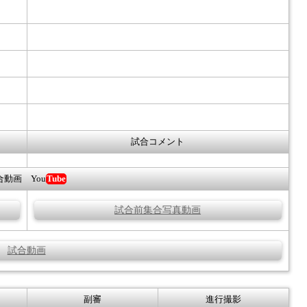
試合コメント
合動画 You
Tube
試合前集合写真動画
試合動画
副審
進行撮影