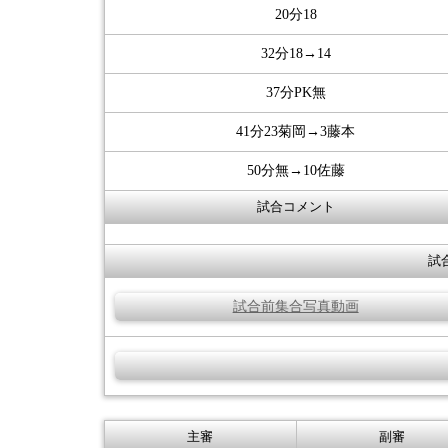
20分18
32分18→14
37分PK無
41分23菊岡→3藤本
50分無→10佐藤
試合コメント
試
試合前集合写真動画
主審
副審