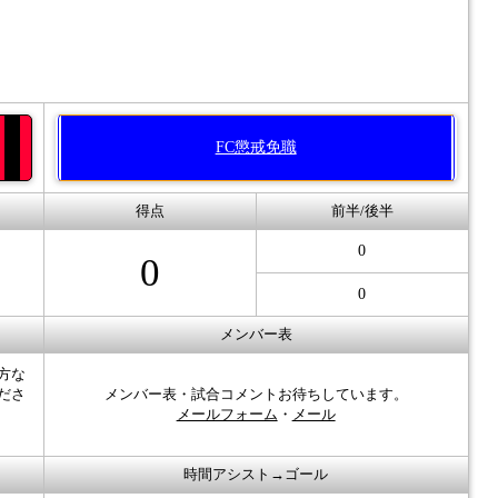
FC懲戒免職
得点
前半/後半
0
0
0
メンバー表
方な
ださ
メンバー表・試合コメントお待ちしています。
メールフォーム
・
メール
時間アシスト→ゴール