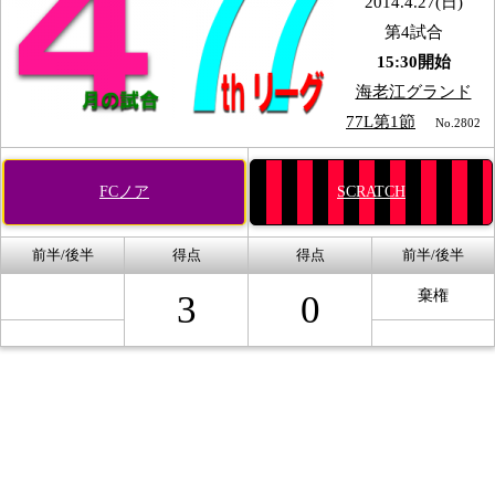
2014.4.27(日)
第4試合
15:30開始
海老江グランド
77L第1節
No.2802
FCノア
SCRATCH
前半/後半
得点
得点
前半/後半
棄権
3
0