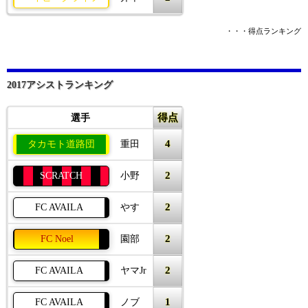
・・・得点ランキング
2017アシストランキング
得点
選手
4
タカモト道路団
重田
2
SCRATCH
小野
2
FC AVAILA
やす
2
FC Noel
園部
2
FC AVAILA
ヤマJr
1
FC AVAILA
ノブ