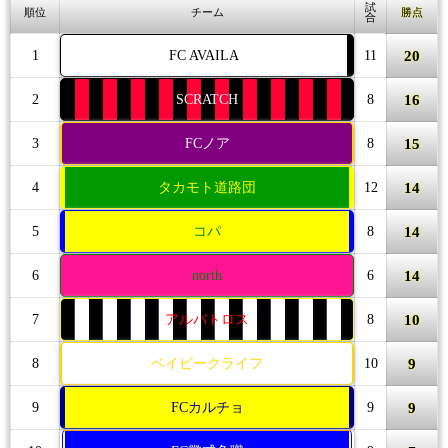
試
順位
チーム
勝点
合
20
1
FC AVAILA
11
16
2
SCRATCH
8
15
3
FCノア
8
14
4
タカモト道路団
12
14
5
コパ
8
14
6
north
6
10
7
アルバトロス
8
9
8
ベイビークライフ
10
9
9
FCカルチョ
9