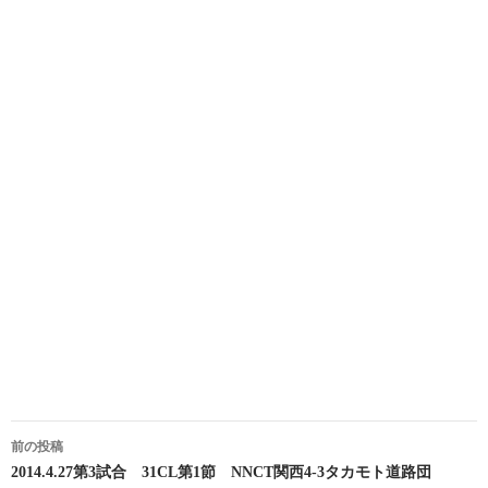
投
前の投稿
稿
2014.4.27第3試合 31CL第1節 NNCT関西4-3タカモト道路団