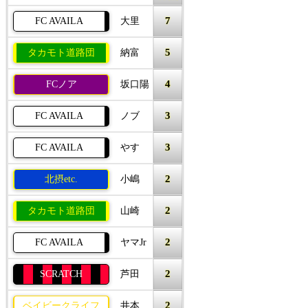
7
FC AVAILA
大里
5
タカモト道路団
納富
4
FCノア
坂口陽
3
FC AVAILA
ノブ
3
FC AVAILA
やす
2
北摂etc.
小嶋
2
タカモト道路団
山崎
2
FC AVAILA
ヤマJr
2
SCRATCH
芦田
2
ベイビークライフ
井本