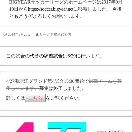
BIGYEARサッカーリーグのホームページは2017年9月
19日から
https://soccer.bigyear.net
に移転しました。 今後
ともどうぞよろしくお願いします。
2014年3月26日
リーグ事務局代表者
この試合の
代替の練習試合は6/29に
行います。
4/27海老江グランド第4試合15:30開始で
対戦チームを募
集しています。
募集は終了しました。
詳しくは
こちら
をご覧ください。