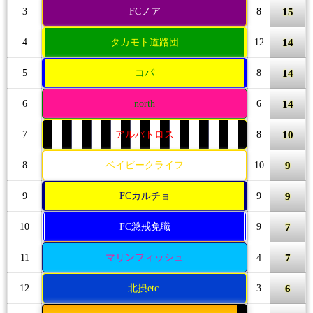
15
3
FCノア
8
14
4
タカモト道路団
12
14
5
コパ
8
14
6
north
6
10
7
アルバトロス
8
9
8
ベイビークライフ
10
9
9
FCカルチョ
9
7
10
FC懲戒免職
9
7
11
マリンフィッシュ
4
6
12
北摂etc.
3