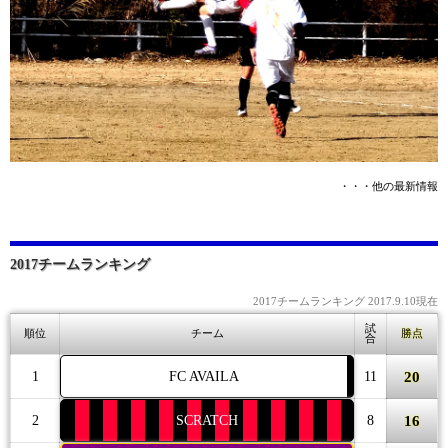
・・・他の最新情報
2017チームランキング
2017チームランキング 2017.9.10現在
試
順位
チーム
勝点
合
20
1
FC AVAILA
11
16
2
SCRATCH
8