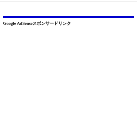
ー
シ
ョ
Google AdSenseスポンサードリンク
ン