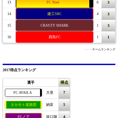
3
13
FC Noel
6
3
14
建工SRC
4
3
15
CRAYZY SHARK
1
1
16
酉島FC
1
・・・チームランキング
2017得点ランキング
得点
選手
7
FC AVAILA
大里
5
タカモト道路団
納富
4
FCノア
坂口陽