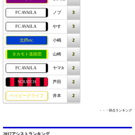
3
FC AVAILA
ノブ
3
FC AVAILA
やす
2
北摂etc.
小嶋
2
タカモト道路団
山崎
2
FC AVAILA
ヤマJr
2
SCRATCH
芦田
2
ベイビークライフ
井本
・・・得点ランキング
2017アシストランキング