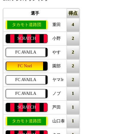
得点
選手
4
タカモト道路団
重田
2
SCRATCH
小野
2
FC AVAILA
やす
2
FC Noel
園部
2
FC AVAILA
ヤマJr
1
FC AVAILA
ノブ
1
SCRATCH
芦田
1
タカモト道路団
山口泰