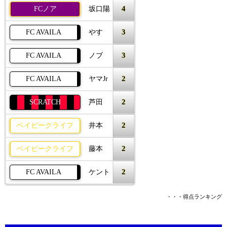
4
FCノア
坂口陽
3
FC AVAILA
やす
3
FC AVAILA
ノブ
2
FC AVAILA
ヤマJr
2
SCRATCH
芦田
2
ベイビークライフ
井本
2
ベイビークライフ
藤本
2
FC AVAILA
ケント
・・・得点ランキング