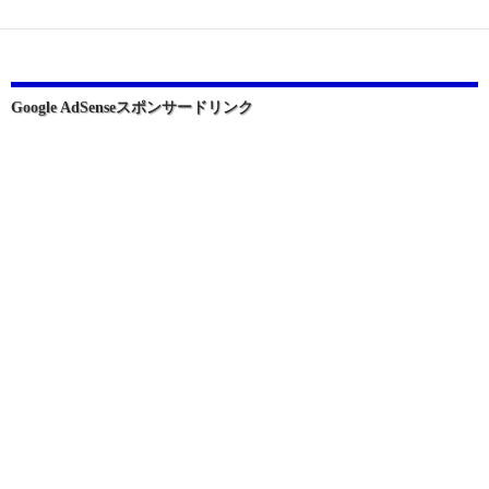
ー
シ
ョ
Google AdSenseスポンサードリンク
ン