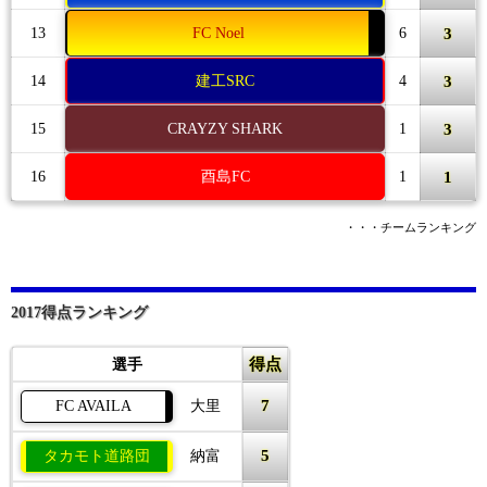
3
13
FC Noel
6
3
14
建工SRC
4
3
15
CRAYZY SHARK
1
1
16
酉島FC
1
・・・チームランキング
2017得点ランキング
得点
選手
7
FC AVAILA
大里
5
タカモト道路団
納富