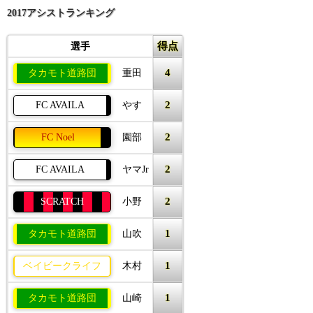
2017アシストランキング
得点
選手
4
タカモト道路団
重田
2
FC AVAILA
やす
2
FC Noel
園部
2
FC AVAILA
ヤマJr
2
SCRATCH
小野
1
タカモト道路団
山吹
1
ベイビークライフ
木村
1
タカモト道路団
山崎