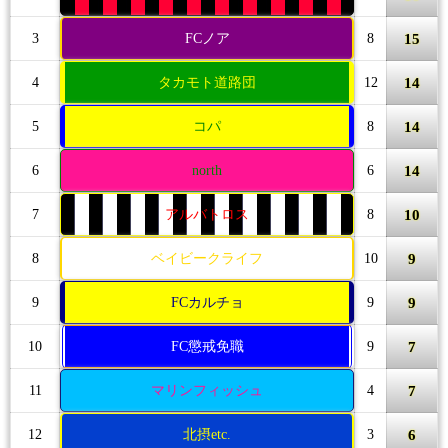
15
3
FCノア
8
14
4
タカモト道路団
12
14
5
コパ
8
14
6
north
6
10
7
アルバトロス
8
9
8
ベイビークライフ
10
9
9
FCカルチョ
9
7
10
FC懲戒免職
9
7
11
マリンフィッシュ
4
6
12
北摂etc.
3