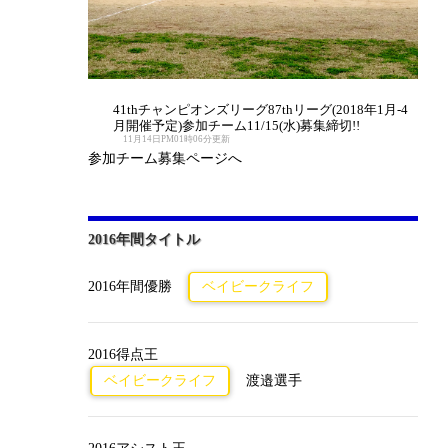
41thチャンピオンズリーグ87thリーグ(2018年1月-4
月開催予定)参加チーム11/15(水)募集締切!!
11月14日PM01時06分更新
参加チーム募集ページへ
2016年間タイトル
2016年間優勝
ベイビークライフ
2016得点王
ベイビークライフ
渡邉選手