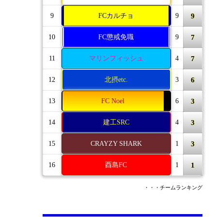
9
9
FCカルチョ
9
7
10
FC懲戒免職
9
7
11
マリンフィッシュ
4
6
12
北摂etc.
3
3
13
FC Noel
6
3
14
建工SRC
4
3
15
CRAYZY SHARK
1
1
16
酉島FC
1
・・・チームランキング