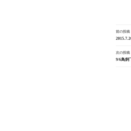
投
前の投稿
稿
2015
ナ
次の投稿
ビ
9/6鳥
ゲ
ー
シ
ョ
ン