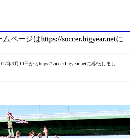
ホームページは
https://soccer.bigyear.net
に
17年9月19日から
https://soccer.bigyear.net
に移転しまし
。