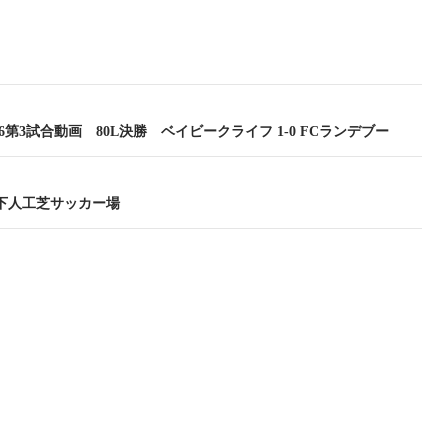
.7.26第3試合動画 80L決勝 ベイビークライフ 1-0 FCランデブー
飼下人工芝サッカー場