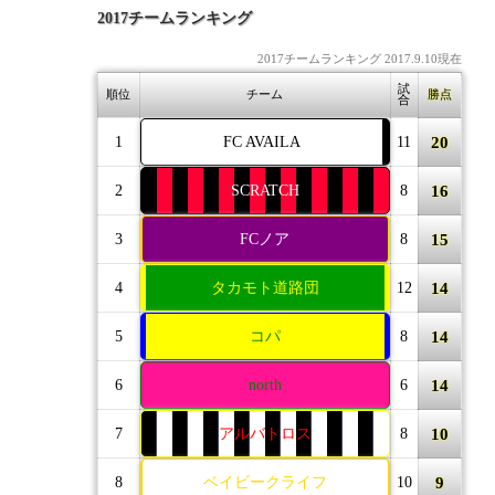
2017チームランキング
2017チームランキング 2017.9.10現在
試
順位
チーム
勝点
合
20
1
FC AVAILA
11
16
2
SCRATCH
8
15
3
FCノア
8
14
4
タカモト道路団
12
14
5
コパ
8
14
6
north
6
10
7
アルバトロス
8
9
8
ベイビークライフ
10