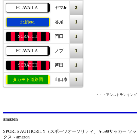
2
FC AVAILA
ヤマJr
1
北摂etc.
谷尾
1
SCRATCH
門田
1
FC AVAILA
ノブ
1
SCRATCH
芦田
1
タカモト道路団
山口泰
・・・アシストランキング
amazon
SPORTS AUTHORITY（スポーツオーソリティ）￥599サッカー ソッ
クス～amazon