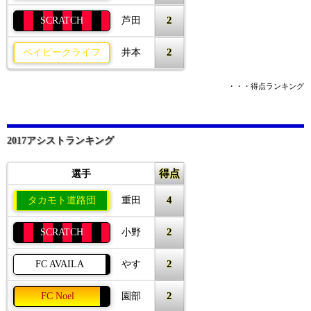
2
SCRATCH
芦田
2
ベイビークライフ
井本
・・・得点ランキング
2017アシストランキング
得点
選手
4
タカモト道路団
重田
2
SCRATCH
小野
2
FC AVAILA
やす
2
FC Noel
園部