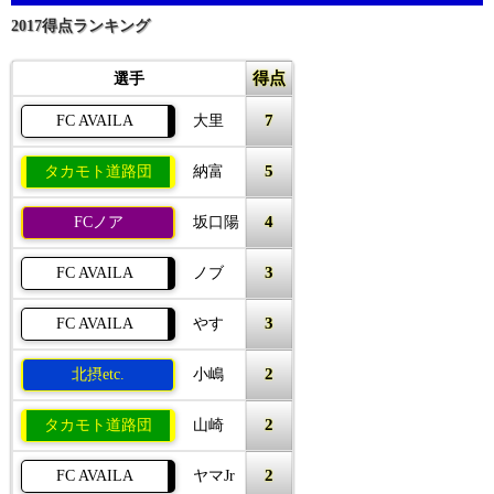
2017得点ランキング
得点
選手
7
FC AVAILA
大里
5
タカモト道路団
納富
4
FCノア
坂口陽
3
FC AVAILA
ノブ
3
FC AVAILA
やす
2
北摂etc.
小嶋
2
タカモト道路団
山崎
2
FC AVAILA
ヤマJr