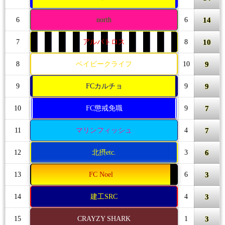
14
6
north
6
10
7
アルバトロス
8
9
8
ベイビークライフ
10
9
9
FCカルチョ
9
7
10
FC懲戒免職
9
7
11
マリンフィッシュ
4
6
12
北摂etc.
3
3
13
FC Noel
6
3
14
建工SRC
4
3
15
CRAYZY SHARK
1