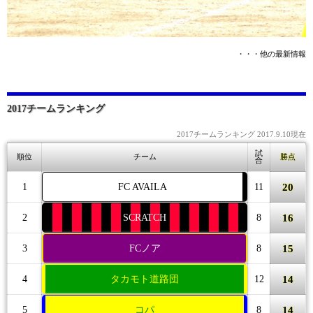
・・・他の最新情報
2017チームランキング
2017チームランキング 2017.9.10現在
試
順位
チーム
勝点
合
20
1
FC AVAILA
11
16
2
SCRATCH
8
15
3
FCノア
8
14
4
タカモト道路団
12
14
5
コパ
8