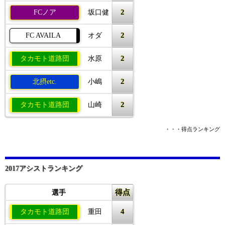
2
FCノア
坂口健
2
FC AVAILA
オダ
2
タカモト道路団
水原
2
北摂etc.
小嶋
2
タカモト道路団
山崎
・・・得点ランキング
2017アシストランキング
得点
選手
4
タカモト道路団
重田