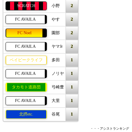
2
SCRATCH
小野
2
FC AVAILA
やす
2
FC Noel
園部
2
FC AVAILA
ヤマJr
1
ベイビークライフ
多田
1
FC AVAILA
ノリヤ
1
タカモト道路団
弓崎豊
1
FC AVAILA
大里
1
北摂etc.
谷尾
・・・アシストランキング