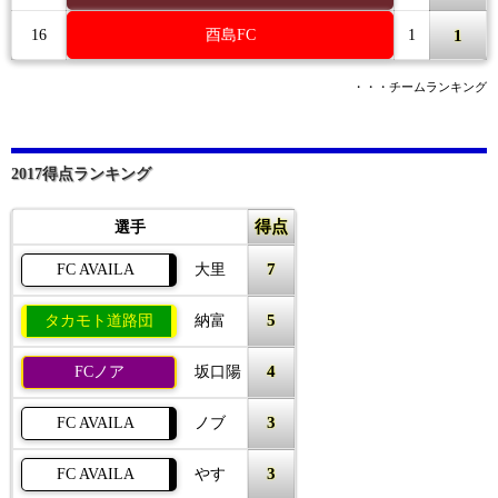
1
16
酉島FC
1
・・・チームランキング
2017得点ランキング
得点
選手
7
FC AVAILA
大里
5
タカモト道路団
納富
4
FCノア
坂口陽
3
FC AVAILA
ノブ
3
FC AVAILA
やす