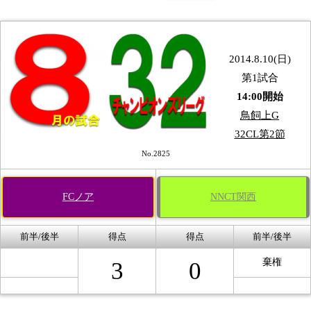
2014.8.10(日)
第1試合
14:00開始
鳥飼上G
32CL第2節
No.2825
FCノア
NNCT関西
前半/後半
得点
得点
前半/後半
棄権
3
0