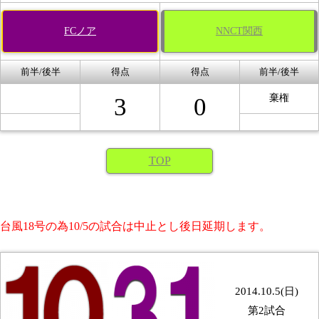
FCノア
NNCT関西
前半/後半
得点
得点
前半/後半
棄権
3
0
TOP
台風18号の為10/5の試合は中止とし後日延期します。
2014.10.5(日)
第2試合