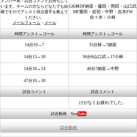
メンバー表・試合コメントお待ちして
います。チームの方ならどなたでも結
GK林DF納富・藤田・岡田・山口武
構ですのでアシスト得点選手を教えて
MF重田・岩切・中野・吉木FW
ください。
佐々木・小林
メールフォーム
・
メール
時間アシスト→ゴール
時間アシスト→ゴール
14分10→7
35分林→7納富
14分13→18
36分8山口武→17小林
14分18→14
40分7納富→中野
47分10→18
試合コメント
試合コメント
けがなくお疲れでした。
試合動画 You
Tube
試合動画