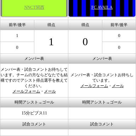
NNCT関西
FC AVAILA
前半/後半
得点
得点
前半/後半
1
0
1
0
0
0
メンバー表
メンバー表
メンバー表・試合コメントお待ちして
います。チームの方ならどなたでも結
メンバー表・試合コメントお待ちし
構ですのでアシスト得点選手を教えて
ています。
ください。
メールフォーム
・
メール
メールフォーム
・
メール
時間アシスト→ゴール
時間アシスト→ゴール
15分ビブス11
試合コメント
試合コメント