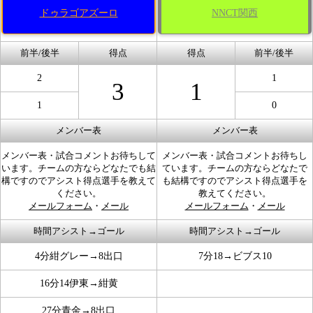
ドゥラゴアズーロ
NNCT関西
前半/後半
得点
得点
前半/後半
2
1
3
1
1
0
メンバー表
メンバー表
メンバー表・試合コメントお待ちして
メンバー表・試合コメントお待ちし
います。チームの方ならどなたでも結
ています。チームの方ならどなたで
構ですのでアシスト得点選手を教えて
も結構ですのでアシスト得点選手を
ください。
教えてください。
メールフォーム
・
メール
メールフォーム
・
メール
時間アシスト→ゴール
時間アシスト→ゴール
4分紺グレー→8出口
7分18→ビブス10
16分14伊東→紺黄
27分青金→8出口