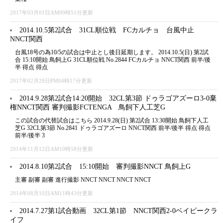
2017年03月01日AM09時51分更新
2014.10.5第2試合 31CL順位戦 FCカルチョ 台風中止
NNCT関西
台風18号の為10/5の試合は中止とし後日延期します。 2014.10.5(日) 第2試
合 15:10開始 鳥飼上G 31CL順位戦 No.2844 FCカルチョ NNCT関西 前半/後
半 得点 得点
2017年02月28日PM04時17分更新
2014.9.28第2試合14:20開始 32CL第3節 ドゥラゴアズーロ3-0棄
権NNCT関西 審判撮影FCTENGA 鳥飼下人工芝G
この試合の代替試合はこちら 2014.9.28(日) 第2試合 13:30開始 鳥飼下人工
芝G 32CL第3節 No.2841 ドゥラゴアズーロ NNCT関西 前半/後半 得点 得点
前半/後半 3
2014年11月12日AM10時58分更新
2014.8.10第2試合 15:10開始 審判撮影NNCT 鳥飼上G
主審 副審 副審 進行撮影 NNCT NNCT NNCT NNCT
2014年08月10日AM11時43分更新
2014.7.27第1試合動画 32CL第1節 NNCT関西2-0ベイビークラ
イフ