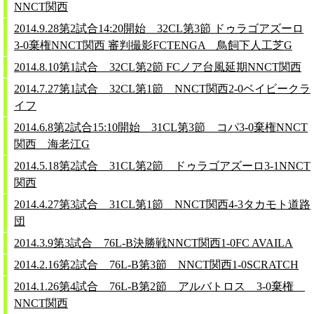
NNCT関西
2014.9.28第2試合14:20開始 32CL第3節 ドゥラゴアズーロ
3-0棄権NNCT関西 審判撮影FCTENGA 鳥飼下人工芝G
2014.8.10第1試合 32CL第2節 FCノア台風延期NNCT関西
2014.7.27第1試合 32CL第1節 NNCT関西2-0ベイビークラ
イフ
2014.6.8第2試合15:10開始 31CL第3節 コパ3-0棄権NNCT
関西 海老江G
2014.5.18第2試合 31CL第2節 ドゥラゴアズーロ3-1NNCT
関西
2014.4.27第3試合 31CL第1節 NNCT関西4-3タカモト道路
団
2014.3.9第3試合 76L-B決勝戦NNCT関西1-0FC AVAILA
2014.2.16第2試合 76L-B第3節 NNCT関西1-0SCRATCH
2014.1.26第4試合 76L-B第2節 アルバトロス 3-0棄権
NNCT関西