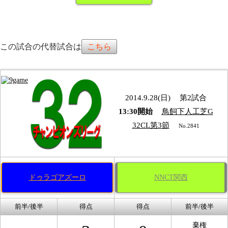
この試合の代替試合は
こちら
2014.9.28(日)
第2試合
13:30開始
鳥飼下人工芝G
32CL第3節
No.2841
ドゥラゴアズーロ
NNCT関西
前半/後半
得点
得点
前半/後半
棄権