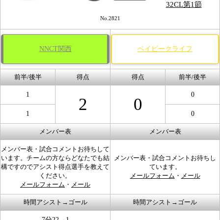
32CL第1節
No.2821
NNCT関西
ベイビークライフ
前半/後半
得点
得点
前半/後半
1
0
2
0
1
0
メンバー表
メンバー表
メンバー表・試合コメントお待ちして
います。チームの方ならどなたでも結
メンバー表・試合コメントお待ちし
構ですのでアシスト得点選手を教えて
ています。
ください。
メールフォーム
・
メール
メールフォーム
・
メール
時間アシスト→ゴール
時間アシスト→ゴール
7分22→1