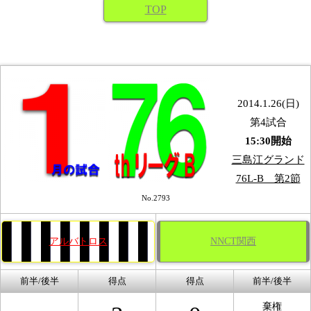
TOP
2014.1.26(日)
第4試合
15:30開始
三島江グランド
76L-B 第2節
No.2793
アルバトロス
NNCT関西
前半/後半
得点
得点
前半/後半
棄権