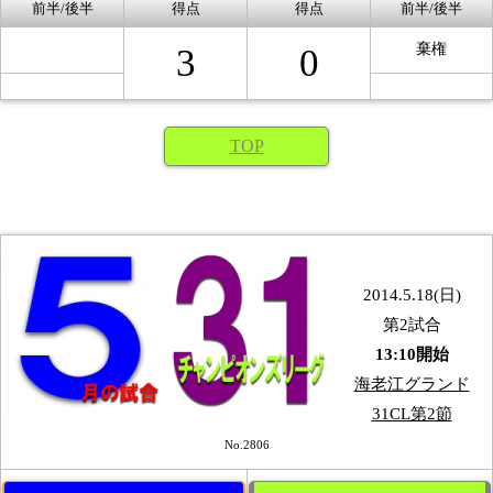
前半/後半
得点
得点
前半/後半
棄権
3
0
TOP
2014.5.18(日)
第2試合
13:10開始
海老江グランド
31CL第2節
No.2806