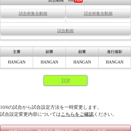
試合動画 You
Tube
試合前集合動画
試合前集合動画
試合動画
主審
副審
副審
進行撮影
HANGAN
HANGAN
HANGAN
HANGAN
TOP
10/6の試合から試合設定方法を一時変更します。
試合設定変更内容については
こちらをご確認
ください。