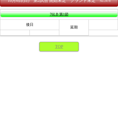
10月6日(日) 第2試合 開始未定 グランド未定
No.2478
76LB 第1節
後日
延期
TOP