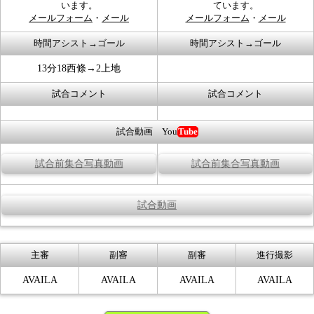
います。
ています。
メールフォーム
・
メール
メールフォーム
・
メール
時間アシスト→ゴール
時間アシスト→ゴール
13分18西條→2上地
試合コメント
試合コメント
試合動画 You
Tube
試合前集合写真動画
試合前集合写真動画
試合動画
主審
副審
副審
進行撮影
AVAILA
AVAILA
AVAILA
AVAILA