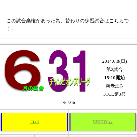
この試合棄権があった為、替わりの練習試合は
こちら
で
す。
2014.6.8(日)
第2試合
15:10開始
海老江G
31CL第3節
No.2810
コパ
NNCT関西