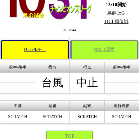
15:10開始
鳥飼上G
31CL順位戦
No.2844
FCカルチョ
NNCT関西
前半/後半
得点
得点
前半/後半
台風
中止
主審
副審
副審
進行撮影
SCRATCH
SCRATCH
SCRATCH
SCRATCH
TOP